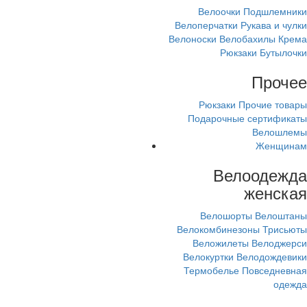
Велоочки
Подшлемники
Велоперчатки
Рукава и чулки
Велоноски
Велобахилы
Крема
Рюкзаки
Бутылочки
Прочее
Рюкзаки
Прочие товары
Подарочные сертификаты
Велошлемы
Женщинам
Велоодежда
женская
Велошорты
Велоштаны
Велокомбинезоны
Трисьюты
Веложилеты
Велоджерси
Велокуртки
Велодождевики
Термобелье
Повседневная
одежда