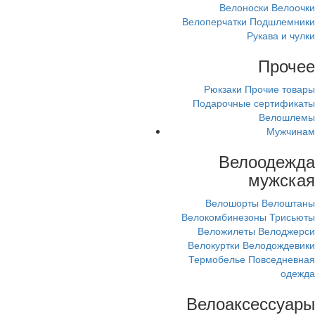
Велоноски
Велоочки
Велоперчатки
Подшлемники
Рукава и чулки
Прочее
Рюкзаки
Прочие товары
Подарочные сертификаты
Велошлемы
Мужчинам
Велоодежда
мужская
Велошорты
Велоштаны
Велокомбинезоны
Трисьюты
Веложилеты
Велоджерси
Велокуртки
Велодождевики
Термобелье
Повседневная
одежда
Велоаксессуары