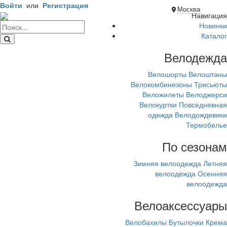
Войти
или
Регистрация
Москва
Навигация
Новинки
Каталог
Велодежда
Велошорты
Велоштаны
Велокомбинезоны
Трисьюты
Веложилеты
Велоджерси
Велокуртки
Повседневная
одежда
Велодождевики
Термобелье
По сезонам
Зимняя велоодежда
Летняя
велоодежда
Осенняя
велоодежда
Велоаксессуары
Велобахилы
Бутылочки
Крема