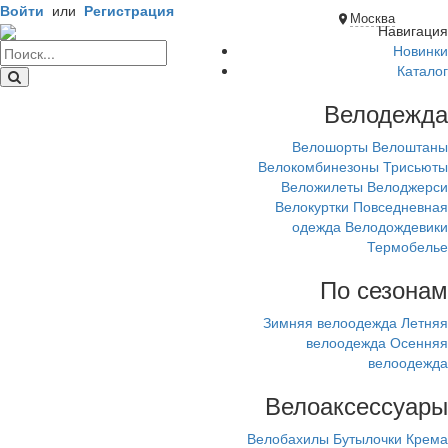
Войти
или
Регистрация
Москва
Навигация
Новинки
Каталог
Велодежда
Велошорты
Велоштаны
Велокомбинезоны
Трисьюты
Веложилеты
Велоджерси
Велокуртки
Повседневная
одежда
Велодождевики
Термобелье
По сезонам
Зимняя велоодежда
Летняя
велоодежда
Осенняя
велоодежда
Велоаксессуары
Велобахилы
Бутылочки
Крема