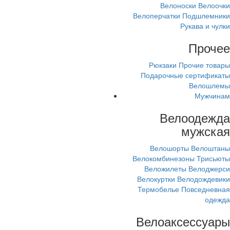
Велоноски
Велоочки
Велоперчатки
Подшлемники
Рукава и чулки
Прочее
Рюкзаки
Прочие товары
Подарочные сертификаты
Велошлемы
Мужчинам
Велоодежда
мужская
Велошорты
Велоштаны
Велокомбинезоны
Трисьюты
Веложилеты
Велоджерси
Велокуртки
Велодождевики
Термобелье
Повседневная
одежда
Велоаксессуары