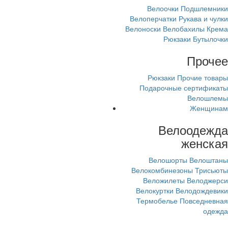
Велоочки
Подшлемники
Велоперчатки
Рукава и чулки
Велоноски
Велобахилы
Крема
Рюкзаки
Бутылочки
Прочее
Рюкзаки
Прочие товары
Подарочные сертификаты
Велошлемы
Женщинам
Велоодежда
женская
Велошорты
Велоштаны
Велокомбинезоны
Трисьюты
Веложилеты
Велоджерси
Велокуртки
Велодождевики
Термобелье
Повседневная
одежда