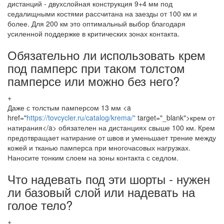
дистанций - двухслойная конструкция 9+4 мм под
седалищными костями рассчитана на заезды от 100 км и
более. Для 200 км это оптимальный выбор благодаря
усиленной поддержке в критических зонах контакта.
Обязательно ли использовать крем
под памперс при таком толстом
памперсе или можно без него?
+
Даже с толстым памперсом 13 мм <a
href="
https://tovcycler.ru/catalog/krema/"
target="_blank">крем от
натирания</a> обязателен на дистанциях свыше 100 км. Крем
предотвращает натирание от швов и уменьшает трение между
кожей и тканью памперса при многочасовых нагрузках.
Наносите тонким слоем на зоны контакта с седлом.
Что надевать под эти шорты - нужен
ли базовый слой или надевать на
голое тело?
+