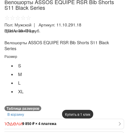
Велошорты ASSOS EQUIPE RSR Bib Shorts
S11 Black Series
☆☆☆☆☆
Пол:
Мужской
| Артикул:
11.10.291.18
ЦЕНА:
В наличии 3 шт.
39 400 руб.
Велошорты ASSOS EQUIPE RSR Bib Shorts S11 Black
Series
Размер
S
M
L
XL
Таблица размеров
В корзину
Купить в 1 клик
9 850 ₽ × 4 платежа