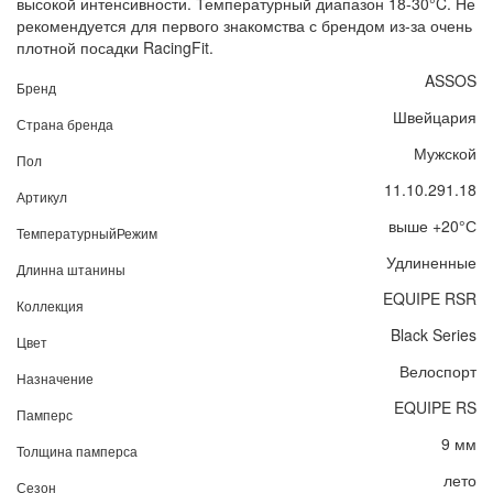
высокой интенсивности. Температурный диапазон 18-30°C. Не
рекомендуется для первого знакомства с брендом из-за очень
плотной посадки RacingFit.
ASSOS
Бренд
Швейцария
Страна бренда
Мужской
Пол
11.10.291.18
Артикул
выше +20°С
ТемпературныйРежим
Удлиненные
Длинна штанины
EQUIPE RSR
Коллекция
Black Series
Цвет
Велоспорт
Назначение
EQUIPE RS
Памперс
9 мм
Толщина памперса
лето
Сезон