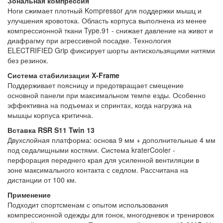
Зональная компрессия
Ноги сжимает плотный Kompressor для поддержки мышц и
улучшения кровотока. Область корпуса выполнена из менее
компрессионной ткани Type.91 - снижает давление на живот и
диафрагму при агрессивной посадке. Технология
ELECTRIFIED Grip фиксирует шорты антискользящими нитями
без резинок.
Система стабилизации X-Frame
Поддерживает поясницу и предотвращает смещение
основной панели при максимальном темпе езды. Особенно
эффективна на подъемах и спринтах, когда нагрузка на
мышцы корпуса критична.
Вставка RSR S11 Twin 13
Двухслойная платформа: основа 9 мм + дополнительные 4 мм
под седалищными костями. Система kraterCooler -
перфорация переднего края для усиленной вентиляции в
зоне максимального контакта с седлом. Рассчитана на
дистанции от 100 км.
Применение
Подходит спортсменам с опытом использования
компрессионной одежды для гонок, многодневок и тренировок