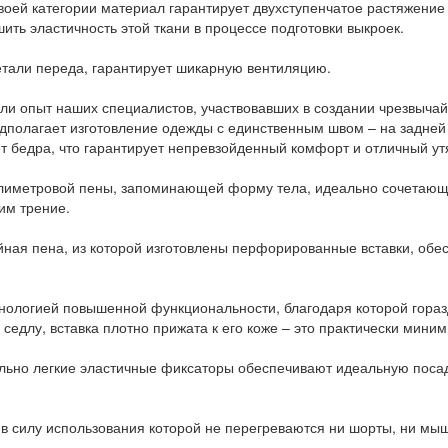
своей категории материал гарантирует двухступенчатое растяжение
ить эластичность этой ткани в процессе подготовки выкроек.
детали переда, гарантирует шикарную вентиляцию.
али опыт наших специалистов, участвовавших в создании чрезвыча
дполагает изготовление одежды с единственным швом – на задней 
ет бедра, что гарантирует непревзойденный комфорт и отличный у
ллиметровой пены, запоминающей форму тела, идеально сочетающа
им трение.
йная пена, из которой изготовлены перфорированные вставки, об
хнологией повышенной функциональности, благодаря которой горазд
 седлу, вставка плотно прижата к его коже – это практически миним
ельно легкие эластичные фиксаторы обеспечивают идеальную посад
 в силу использования которой не перегреваются ни шорты, ни мы