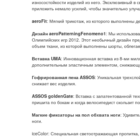
износостойкости изделий из него. Эксклюзивный в 
приложить немало усилий, чтобы значительно улучш
aeroFit
: Мягкий трикотаж, из которого выполнены 
Дизайн aeroPatterningFenomeno1
: Мы использов
Олимпийских игр 2012. Этот необычный дизайн пре
объем ткани, из которой выполнены шорты, облега
Вставка UMA
: Инновационная вставка из 8-ми ми
дополнительным эластичным элементом, снижающ
Гофрированная пена ASSOS
: Уникальная трехсло
снижает вес изделия.
ASSOS goldenGate
: Вставка с запатентованной те
пришита по бокам и когда велосипедист скользит по
Магкие фиксаторы на пол обхвата ноги
: Удивит
ноги.
iceColor: Специальная светоотражающая пропитка,