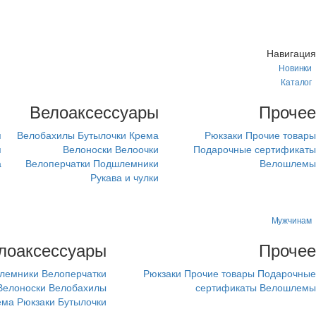
Навигация
Новинки
Каталог
м
Велоаксессуары
Прочее
я
Велобахилы
Бутылочки
Крема
Рюкзаки
Прочие товары
я
Велоноски
Велоочки
Подарочные сертификаты
а
Велоперчатки
Подшлемники
Велошлемы
Рукава и чулки
Мужчинам
лоаксессуары
Прочее
лемники
Велоперчатки
Рюкзаки
Прочие товары
Подарочные
Велоноски
Велобахилы
сертификаты
Велошлемы
ема
Рюкзаки
Бутылочки