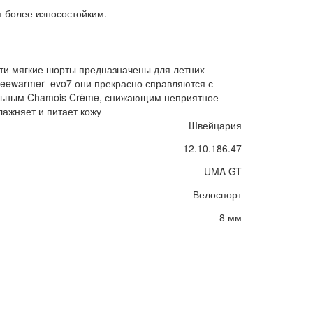
я более износостойким.
ти мягкие шорты предназначены для летних
neewarmer_evo7 они прекрасно справляются с
альным Chamois Crème, снижающим неприятное
лажняет и питает кожу
Швейцария
12.10.186.47
UMA GT
Велоспорт
8 мм