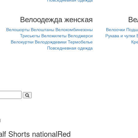
Велоодежда женская
Ве
Велошорты
Велоштаны
Велокомбинезоны
Велоочки
Подш
Трисьюты
Веложилеты
Велоджерси
Рукава и чулки
Велокуртки
Велодождевики
Термобелье
Кр
Повседневная одежда
d
 Shorts nationalRed