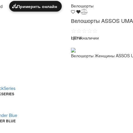
Велошорты
Примерить онлайн
Велошорты ASSOS UMA GT
☆☆☆☆☆
ЦЕНА:
Нет в наличии
Велошорты Женщины ASSOS UMA
KSERIES
DER BLUE