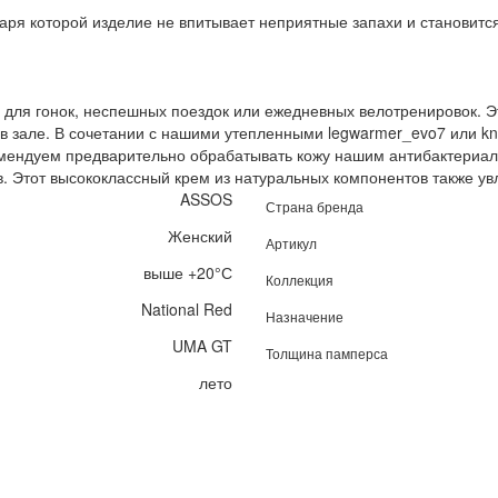
даря которой изделие не впитывает неприятные запахи и становитс
для гонок, неспешных поездок или ежедневных велотренировок. Э
 в зале. В сочетании с нашими утепленными legwarmer_evo7 или k
комендуем предварительно обрабатывать кожу нашим антибактери
в. Этот высококлассный крем из натуральных компонентов также ув
ASSOS
Страна бренда
Женский
Артикул
выше +20°С
Коллекция
National Red
Назначение
UMA GT
Толщина памперса
лето