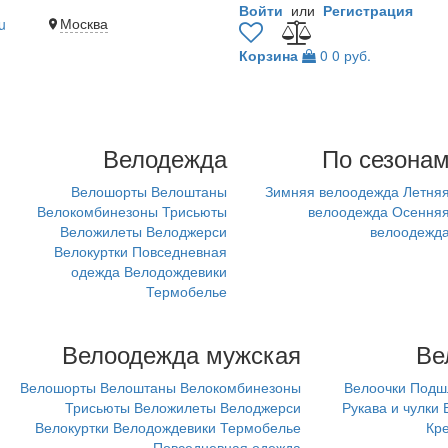
Войти
или
Регистрация
Москва
u
Корзина
0
0 руб.
Велодежда
По сезона
Велошорты
Велоштаны
Зимняя велоодежда
Летня
Велокомбинезоны
Трисьюты
велоодежда
Осення
Веложилеты
Велоджерси
велоодежд
Велокуртки
Повседневная
одежда
Велодождевики
Термобелье
Велоодежда мужская
Ве
Велошорты
Велоштаны
Велокомбинезоны
Велоочки
Подш
Трисьюты
Веложилеты
Велоджерси
Рукава и чулки
Велокуртки
Велодождевики
Термобелье
Кр
Повседневная одежда