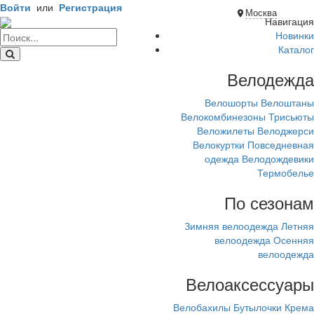
Войти
или
Регистрация
Москва
Навигация
Новинки
Каталог
Велодежда
Велошорты
Велоштаны
Велокомбинезоны
Трисьюты
Веложилеты
Велоджерси
Велокуртки
Повседневная
одежда
Велодождевики
Термобелье
По сезонам
Зимняя велоодежда
Летняя
велоодежда
Осенняя
велоодежда
Велоаксессуары
Велобахилы
Бутылочки
Крема