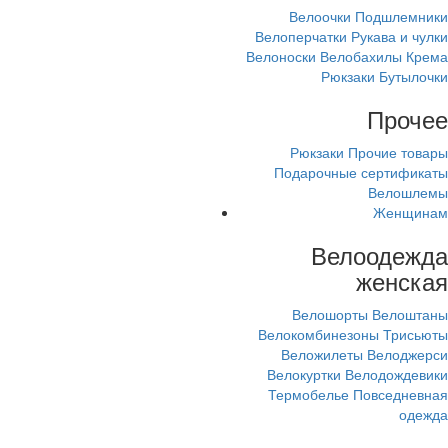
Велоочки
Подшлемники
Велоперчатки
Рукава и чулки
Велоноски
Велобахилы
Крема
Рюкзаки
Бутылочки
Прочее
Рюкзаки
Прочие товары
Подарочные сертификаты
Велошлемы
Женщинам
Велоодежда
женская
Велошорты
Велоштаны
Велокомбинезоны
Трисьюты
Веложилеты
Велоджерси
Велокуртки
Велодождевики
Термобелье
Повседневная
одежда