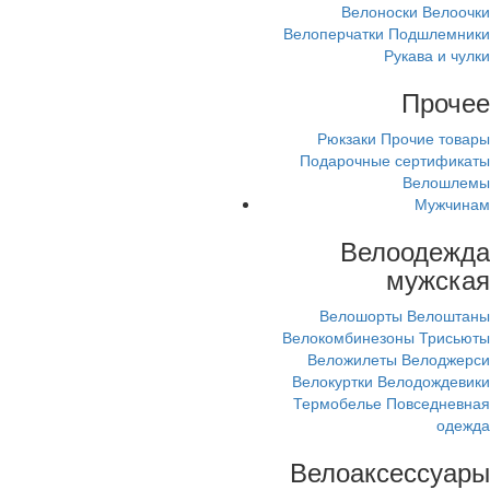
Велоноски
Велоочки
Велоперчатки
Подшлемники
Рукава и чулки
Прочее
Рюкзаки
Прочие товары
Подарочные сертификаты
Велошлемы
Мужчинам
Велоодежда
мужская
Велошорты
Велоштаны
Велокомбинезоны
Трисьюты
Веложилеты
Велоджерси
Велокуртки
Велодождевики
Термобелье
Повседневная
одежда
Велоаксессуары