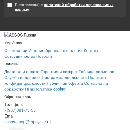
Я согласен(а) с
политикой обработки персональных
данных
Мир Assos
О компании
История бренда
Технологии
Контакты
Сотрудничество
Новости
Помощь
Доставка и оплата
Гарантия и возврат
Таблица размеров
Служба поддержки
Программа лояльности
Политика
конфиденциальности
Публичная оферта
Согласие на
обработку ПНд
Политика cookie
Обратная связь
Телефон:
7(967)061-73-55
Email:
assos-shop@topcycler.ru