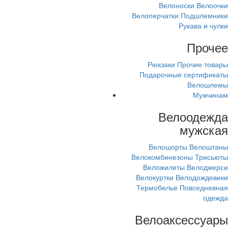
Велоноски
Велоочки
Велоперчатки
Подшлемники
Рукава и чулки
Прочее
Рюкзаки
Прочие товары
Подарочные сертификаты
Велошлемы
Мужчинам
Велоодежда
мужская
Велошорты
Велоштаны
Велокомбинезоны
Трисьюты
Веложилеты
Велоджерси
Велокуртки
Велодождевики
Термобелье
Повседневная
одежда
Велоаксессуары