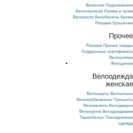
Велоочки
Подшлемники
Велоперчатки
Рукава и чулки
Велоноски
Велобахилы
Крема
Рюкзаки
Бутылочки
Прочее
Рюкзаки
Прочие товары
Подарочные сертификаты
Велошлемы
Женщинам
Велоодежда
женская
Велошорты
Велоштаны
Велокомбинезоны
Трисьюты
Веложилеты
Велоджерси
Велокуртки
Велодождевики
Термобелье
Повседневная
одежда