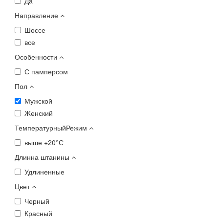
Да
Направление
Шоссе
все
Особенности
С памперсом
Пол
Мужской
Женский
ТемпературныйРежим
выше +20°С
Длинна штанины
Удлиненные
Цвет
Черный
Красный