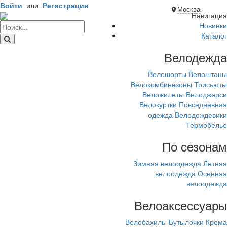
Войти
или
Регистрация
Москва
Навигация
Новинки
Каталог
Велодежда
Велошорты
Велоштаны
Велокомбинезоны
Трисьюты
Веложилеты
Велоджерси
Велокуртки
Повседневная
одежда
Велодождевики
Термобелье
По сезонам
Зимняя велоодежда
Летняя
велоодежда
Осенняя
велоодежда
Велоаксессуары
Велобахилы
Бутылочки
Крема