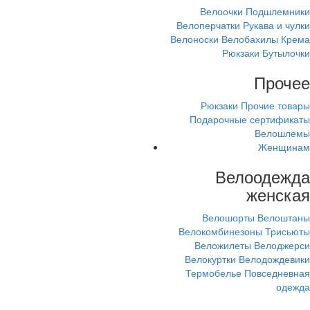
Велоочки
Подшлемники
Велоперчатки
Рукава и чулки
Велоноски
Велобахилы
Крема
Рюкзаки
Бутылочки
Прочее
Рюкзаки
Прочие товары
Подарочные сертификаты
Велошлемы
Женщинам
Велоодежда
женская
Велошорты
Велоштаны
Велокомбинезоны
Трисьюты
Веложилеты
Велоджерси
Велокуртки
Велодождевики
Термобелье
Повседневная
одежда