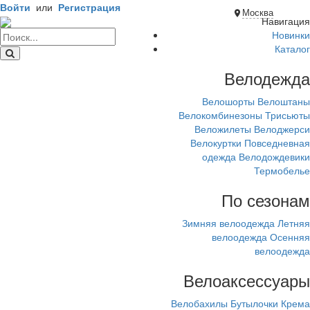
Войти
или
Регистрация
Москва
Навигация
Новинки
Каталог
Велодежда
Велошорты
Велоштаны
Велокомбинезоны
Трисьюты
Веложилеты
Велоджерси
Велокуртки
Повседневная
одежда
Велодождевики
Термобелье
По сезонам
Зимняя велоодежда
Летняя
велоодежда
Осенняя
велоодежда
Велоаксессуары
Велобахилы
Бутылочки
Крема