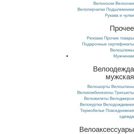
Велоноски
Велоочки
Велоперчатки
Подшлемники
Рукава и чулки
Прочее
Рюкзаки
Прочие товары
Подарочные сертификаты
Велошлемы
Мужчинам
Велоодежда
мужская
Велошорты
Велоштаны
Велокомбинезоны
Трисьюты
Веложилеты
Велоджерси
Велокуртки
Велодождевики
Термобелье
Повседневная
одежда
Велоаксессуары