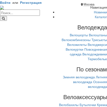
Войти
или
Регистрация
Москва
Навигация
Новинки
Каталог
Велодежда
Велошорты
Велоштаны
Велокомбинезоны
Трисьюты
Веложилеты
Велоджерси
Велокуртки
Повседневная
одежда
Велодождевики
Термобелье
По сезонам
Зимняя велоодежда
Летняя
велоодежда
Осенняя
велоодежда
Велоаксессуары
Велобахилы
Бутылочки
Крема