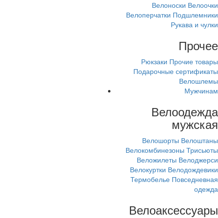
Велоноски
Велоочки
Велоперчатки
Подшлемники
Рукава и чулки
Прочее
Рюкзаки
Прочие товары
Подарочные сертификаты
Велошлемы
Мужчинам
Велоодежда
мужская
Велошорты
Велоштаны
Велокомбинезоны
Трисьюты
Веложилеты
Велоджерси
Велокуртки
Велодождевики
Термобелье
Повседневная
одежда
Велоаксессуары