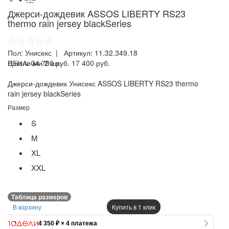
Джерси-дождевик ASSOS LIBERTY RS23
thermo rain jersey blackSeries
☆☆☆☆☆
Пол:
Унисекс
| Артикул:
11.32.349.18
ЦЕНА:
В наличии 2 шт.
34 700 руб.
17 400 руб.
Джерси-дождевик Унисекс ASSOS LIBERTY RS23 thermo
rain jersey blackSeries
Размер
S
M
XL
XXL
Таблица размеров
В корзину
Купить в 1 клик
4 350 ₽ × 4 платежа