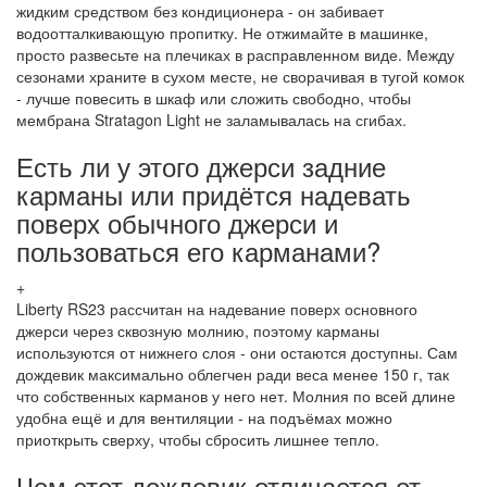
жидким средством без кондиционера - он забивает
водоотталкивающую пропитку. Не отжимайте в машинке,
просто развесьте на плечиках в расправленном виде. Между
сезонами храните в сухом месте, не сворачивая в тугой комок
- лучше повесить в шкаф или сложить свободно, чтобы
мембрана Stratagon Light не заламывалась на сгибах.
Есть ли у этого джерси задние
карманы или придётся надевать
поверх обычного джерси и
пользоваться его карманами?
+
Liberty RS23 рассчитан на надевание поверх основного
джерси через сквозную молнию, поэтому карманы
используются от нижнего слоя - они остаются доступны. Сам
дождевик максимально облегчен ради веса менее 150 г, так
что собственных карманов у него нет. Молния по всей длине
удобна ещё и для вентиляции - на подъёмах можно
приоткрыть сверху, чтобы сбросить лишнее тепло.
Чем этот дождевик отличается от