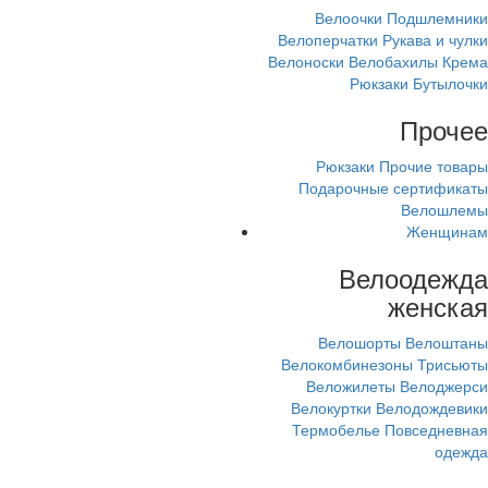
Велоочки
Подшлемники
Велоперчатки
Рукава и чулки
Велоноски
Велобахилы
Крема
Рюкзаки
Бутылочки
Прочее
Рюкзаки
Прочие товары
Подарочные сертификаты
Велошлемы
Женщинам
Велоодежда
женская
Велошорты
Велоштаны
Велокомбинезоны
Трисьюты
Веложилеты
Велоджерси
Велокуртки
Велодождевики
Термобелье
Повседневная
одежда