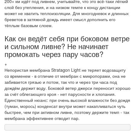
200+ км идёт под ливнем, учитывайте, что это всё-таки лёгкий
слой без утепления, и на низком темпе к концу дистанции
может не хватить теплоизоляции. Для многодневок и длинных
бреветов в затяжной дождь имеет смысл дополнить его
тёплым базовым слоем.
Как он ведёт себя при боковом ветре
и сильном ливне? Не начинает
промокать через пару часов?
+
Непористая мембрана Stratagon Light не теряет водозащиту
со временем - в отличие от мембран с микропорами, она не
забивается грязью и потом, так что и через три часа под
дождём держит воду. Боковой ветер джерси переносит хорошо
за счёт облегающего кроя - нет парусности и хлопания.
Единственный нюанс: при очень высокой влажности без дождя
(туман, морось) конденсат внутри может накапливаться чуть
быстрее, чем при активном ливне, поэтому держите темп - так
мембрана эффективнее отводит пар.