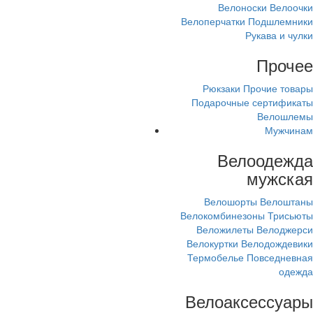
Велоноски
Велоочки
Велоперчатки
Подшлемники
Рукава и чулки
Прочее
Рюкзаки
Прочие товары
Подарочные сертификаты
Велошлемы
Мужчинам
Велоодежда
мужская
Велошорты
Велоштаны
Велокомбинезоны
Трисьюты
Веложилеты
Велоджерси
Велокуртки
Велодождевики
Термобелье
Повседневная
одежда
Велоаксессуары