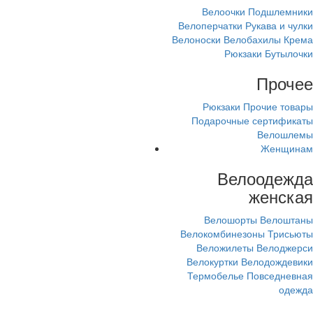
Велоочки
Подшлемники
Велоперчатки
Рукава и чулки
Велоноски
Велобахилы
Крема
Рюкзаки
Бутылочки
Прочее
Рюкзаки
Прочие товары
Подарочные сертификаты
Велошлемы
Женщинам
Велоодежда
женская
Велошорты
Велоштаны
Велокомбинезоны
Трисьюты
Веложилеты
Велоджерси
Велокуртки
Велодождевики
Термобелье
Повседневная
одежда