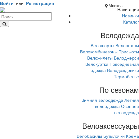
Войти
или
Регистрация
Москва
Навигация
Новинки
Каталог
Велодежда
Велошорты
Велоштаны
Велокомбинезоны
Трисьюты
Веложилеты
Велоджерси
Велокуртки
Повседневная
одежда
Велодождевики
Термобелье
По сезонам
Зимняя велоодежда
Летняя
велоодежда
Осенняя
велоодежда
Велоаксессуары
Велобахилы
Бутылочки
Крема