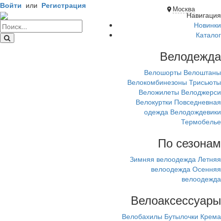
Войти
или
Регистрация
Москва
Навигация
Новинки
Каталог
Велодежда
Велошорты
Велоштаны
Велокомбинезоны
Трисьюты
Веложилеты
Велоджерси
Велокуртки
Повседневная
одежда
Велодождевики
Термобелье
По сезонам
Зимняя велоодежда
Летняя
велоодежда
Осенняя
велоодежда
Велоаксессуары
Велобахилы
Бутылочки
Крема