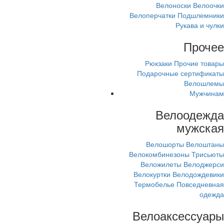
Велоноски
Велоочки
Велоперчатки
Подшлемники
Рукава и чулки
Прочее
Рюкзаки
Прочие товары
Подарочные сертификаты
Велошлемы
Мужчинам
Велоодежда
мужская
Велошорты
Велоштаны
Велокомбинезоны
Трисьюты
Веложилеты
Велоджерси
Велокуртки
Велодождевики
Термобелье
Повседневная
одежда
Велоаксессуары