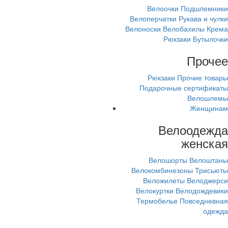
Велоочки
Подшлемники
Велоперчатки
Рукава и чулки
Велоноски
Велобахилы
Крема
Рюкзаки
Бутылочки
Прочее
Рюкзаки
Прочие товары
Подарочные сертификаты
Велошлемы
Женщинам
Велоодежда
женская
Велошорты
Велоштаны
Велокомбинезоны
Трисьюты
Веложилеты
Велоджерси
Велокуртки
Велодождевики
Термобелье
Повседневная
одежда