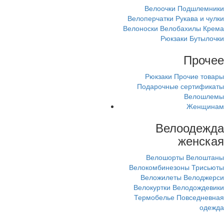
Велоочки
Подшлемники
Велоперчатки
Рукава и чулки
Велоноски
Велобахилы
Крема
Рюкзаки
Бутылочки
Прочее
Рюкзаки
Прочие товары
Подарочные сертификаты
Велошлемы
Женщинам
Велоодежда
женская
Велошорты
Велоштаны
Велокомбинезоны
Трисьюты
Веложилеты
Велоджерси
Велокуртки
Велодождевики
Термобелье
Повседневная
одежда