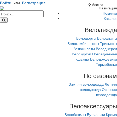
Войти
или
Регистрация
Москва
Навигация
Новинки
Каталог
Велодежда
Велошорты
Велоштаны
Велокомбинезоны
Трисьюты
Веложилеты
Велоджерси
Велокуртки
Повседневная
одежда
Велодождевики
Термобелье
По сезонам
Зимняя велоодежда
Летняя
велоодежда
Осенняя
велоодежда
Велоаксессуары
Велобахилы
Бутылочки
Крема