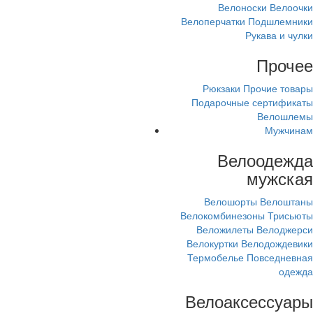
Велоноски
Велоочки
Велоперчатки
Подшлемники
Рукава и чулки
Прочее
Рюкзаки
Прочие товары
Подарочные сертификаты
Велошлемы
Мужчинам
Велоодежда
мужская
Велошорты
Велоштаны
Велокомбинезоны
Трисьюты
Веложилеты
Велоджерси
Велокуртки
Велодождевики
Термобелье
Повседневная
одежда
Велоаксессуары