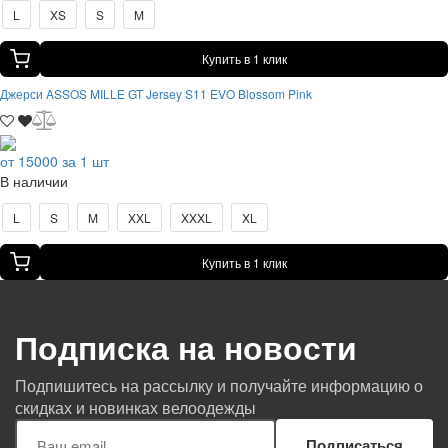
L
XS
S
M
Купить в 1 клик
Джерси ASSOS MILLE GT Jersey S11 EVO Blossom Pink
от 15000 за 1 шт
В наличии
L
S
M
XXL
XXXL
XL
Купить в 1 клик
Подписка на новости
Подпишитесь на рассылку и получайте информацию о
скидках и новинках велоодежды
Подписаться