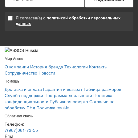
Я согласен(а) с
политикой обработки персональных
данных
Мир Assos
О компании
История бренда
Технологии
Контакты
Сотрудничество
Новости
Помощь
Доставка и оплата
Гарантия и возврат
Таблица размеров
Служба поддержки
Программа лояльности
Политика
конфиденциальности
Публичная оферта
Согласие на
обработку ПНд
Политика cookie
Обратная связь
Телефон:
7(967)061-73-55
Email: