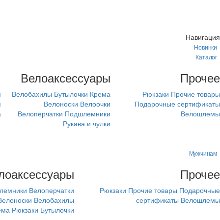
Навигация
Новинки
Каталог
м
Велоаксессуары
Прочее
я
Велобахилы
Бутылочки
Крема
Рюкзаки
Прочие товары
я
Велоноски
Велоочки
Подарочные сертификаты
а
Велоперчатки
Подшлемники
Велошлемы
Рукава и чулки
Мужчинам
лоаксессуары
Прочее
лемники
Велоперчатки
Рюкзаки
Прочие товары
Подарочные
Велоноски
Велобахилы
сертификаты
Велошлемы
ема
Рюкзаки
Бутылочки