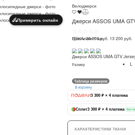
Велоджерси
Примерить онлайн
Джерси ASSOS UMA GTV 
☆☆☆☆☆
ЦЕНА:
В наличии 1 шт.
20 900 руб.
13 200 руб.
Джерси ASSOS UMA GTV Jersey
L
Размер
Таблица размеров
В корзину
3 300 ₽ × 4 платежа
Сплит
3 300 ₽ × 4 платежа
без п
ХАРАКТЕРИСТИКИ ТКАНИ