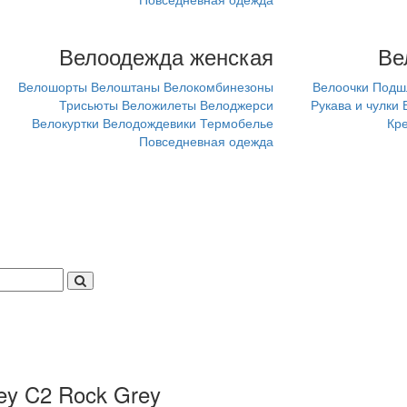
Велоодежда женская
Ве
Велошорты
Велоштаны
Велокомбинезоны
Велоочки
Подш
Трисьюты
Веложилеты
Велоджерси
Рукава и чулки
Велокуртки
Велодождевики
Термобелье
Кр
Повседневная одежда
y C2 Rock Grey