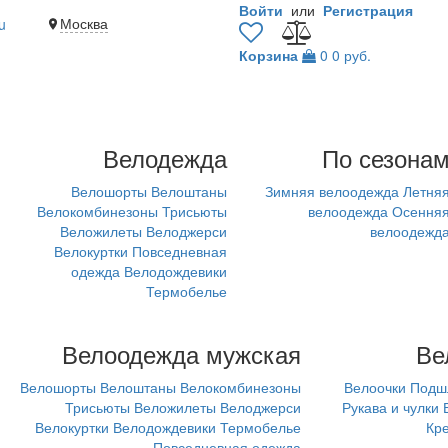
Войти
или
Регистрация
Москва
u
Корзина
0
0 руб.
Велодежда
По сезона
Велошорты
Велоштаны
Зимняя велоодежда
Летня
Велокомбинезоны
Трисьюты
велоодежда
Осення
Веложилеты
Велоджерси
велоодежд
Велокуртки
Повседневная
одежда
Велодождевики
Термобелье
Велоодежда мужская
Ве
Велошорты
Велоштаны
Велокомбинезоны
Велоочки
Подш
Трисьюты
Веложилеты
Велоджерси
Рукава и чулки
Велокуртки
Велодождевики
Термобелье
Кр
Повседневная одежда