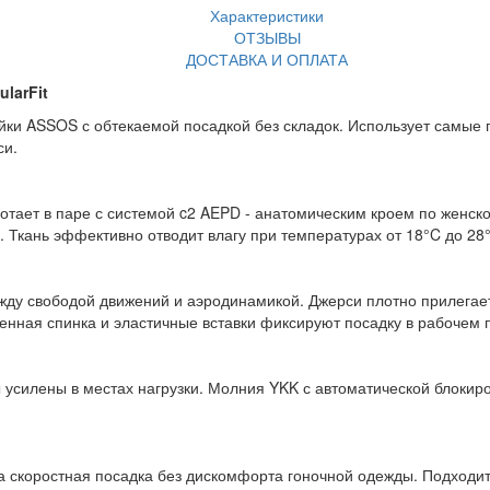
Характеристики
ОТЗЫВЫ
ДОСТАВКА И ОПЛАТА
larFit
йки ASSOS с обтекаемой посадкой без складок. Использует самые 
си.
отает в паре с системой c2 AEPD - анатомическим кроем по женс
 Ткань эффективно отводит влагу при температурах от 18°C до 28
жду свободой движений и аэродинамикой. Джерси плотно прилегает 
ненная спинка и эластичные вставки фиксируют посадку в рабочем 
усилены в местах нагрузки. Молния YKK с автоматической блокир
а скоростная посадка без дискомфорта гоночной одежды. Подходит