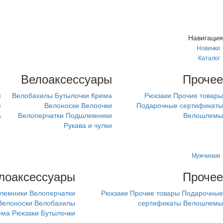
Навигация
Новинки
Каталог
м
Велоаксессуары
Прочее
я
Велобахилы
Бутылочки
Крема
Рюкзаки
Прочие товары
я
Велоноски
Велоочки
Подарочные сертификаты
а
Велоперчатки
Подшлемники
Велошлемы
Рукава и чулки
Мужчинам
лоаксессуары
Прочее
лемники
Велоперчатки
Рюкзаки
Прочие товары
Подарочные
Велоноски
Велобахилы
сертификаты
Велошлемы
ема
Рюкзаки
Бутылочки