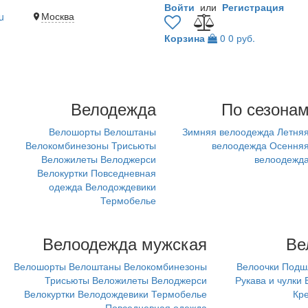
Войти
или
Регистрация
Москва
u
Корзина
0
0 руб.
Велодежда
По сезона
Велошорты
Велоштаны
Зимняя велоодежда
Летня
Велокомбинезоны
Трисьюты
велоодежда
Осення
Веложилеты
Велоджерси
велоодежд
Велокуртки
Повседневная
одежда
Велодождевики
Термобелье
Велоодежда мужская
Ве
Велошорты
Велоштаны
Велокомбинезоны
Велоочки
Подш
Трисьюты
Веложилеты
Велоджерси
Рукава и чулки
Велокуртки
Велодождевики
Термобелье
Кр
Повседневная одежда