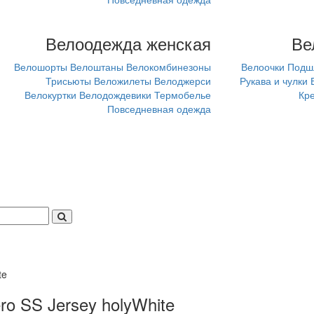
Велоодежда женская
Ве
Велошорты
Велоштаны
Велокомбинезоны
Велоочки
Подш
Трисьюты
Веложилеты
Велоджерси
Рукава и чулки
Велокуртки
Велодождевики
Термобелье
Кр
Повседневная одежда
te
 SS Jersey holyWhite