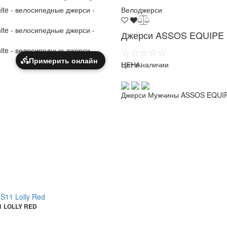
Велоджерси
Джерси ASSOS EQUIPE R
☆☆☆☆☆
Примерить онлайн
ЦЕНА:
Нет в наличии
Джерси Мужчины ASSOS EQUIPE
1 LOLLY RED