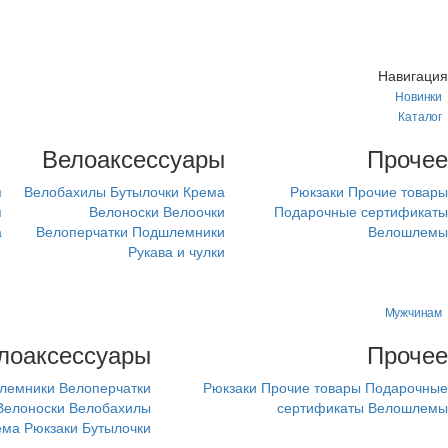
Навигация
Новинки
Каталог
м
Велоаксессуары
Прочее
я
Велобахилы
Бутылочки
Крема
Рюкзаки
Прочие товары
я
Велоноски
Велоочки
Подарочные сертификаты
а
Велоперчатки
Подшлемники
Велошлемы
Рукава и чулки
Мужчинам
лоаксессуары
Прочее
лемники
Велоперчатки
Рюкзаки
Прочие товары
Подарочные
Велоноски
Велобахилы
сертификаты
Велошлемы
ема
Рюкзаки
Бутылочки