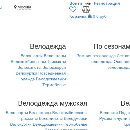
Войти
или
Регистрация
Москва
u
Корзина
0
0 руб.
Велодежда
По сезона
Велошорты
Велоштаны
Зимняя велоодежда
Летня
Велокомбинезоны
Трисьюты
велоодежда
Осення
Веложилеты
Велоджерси
велоодежд
Велокуртки
Повседневная
одежда
Велодождевики
Термобелье
Велоодежда мужская
Ве
Велошорты
Велоштаны
Велокомбинезоны
Велоочки
Подш
Трисьюты
Веложилеты
Велоджерси
Рукава и чулки
Велокуртки
Велодождевики
Термобелье
Кр
Повседневная одежда