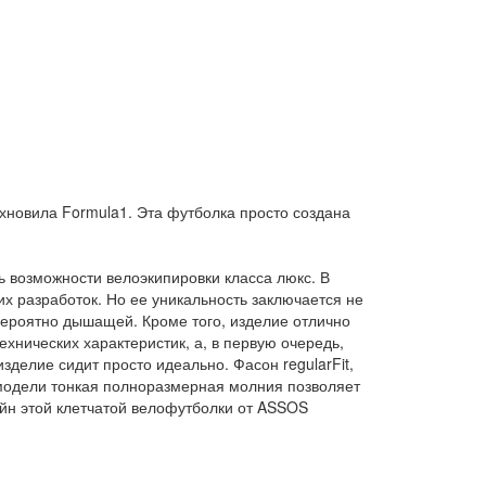
хновила Formula1. Эта футболка просто создана
 возможности велоэкипировки класса люкс. В
х разработок. Но ее уникальность заключается не
евероятно дышащей. Кроме того, изделие отлично
хнических характеристик, а, в первую очередь,
делие сидит просто идеально. Фасон regularFit,
 модели тонкая полноразмерная молния позволяет
айн этой клетчатой велофутболки от ASSOS