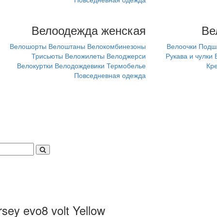
Велоодежда женская
Ве
Велошорты
Велоштаны
Велокомбинезоны
Велоочки
Подш
Трисьюты
Веложилеты
Велоджерси
Рукава и чулки
Велокуртки
Велодождевики
Термобелье
Кр
Повседневная одежда
ey evo8 volt Yellow