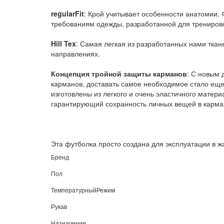
regularFit
: Крой учитывает особенности анатомии. 
требованиям одежды, разработанной для тренирово
Hill Tex
: Самая легкая из разработанных нами ткан
направлениях.
Концепция тройной защиты карманов
: С новым
карманов, доставать самое необходимое стало еще
изготовлены из легкого и очень эластичного матер
гарантирующий сохранность личных вещей в карман
Эта футболка просто создана для эксплуатации в ж
Бренд
Пол
ТемпературныйРежим
Рукав
Назначение