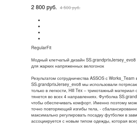
2 800 руб.
4 500 руб.
RegularFit
Модный клетчатый дизайн SS.grandprixJersey_evo8 
для жарких напряженных велогонок
Результатом сотрудничества ASSOS с Works_Team в
SS.grandprixJersey_evo8 мы использовали потрясаю
только в легкости, Hill Tex – трикотажный материа
тянется во всех 4 направлениях. Футболка SS.gran
чтобы обеспечивать комфорт. Именно поэтому может
точно повторяющий изгибы тела, - сбалансированн
максимально регулировать посадку футболки в зави
ассоциируется с новым типом одежды, которая всегд