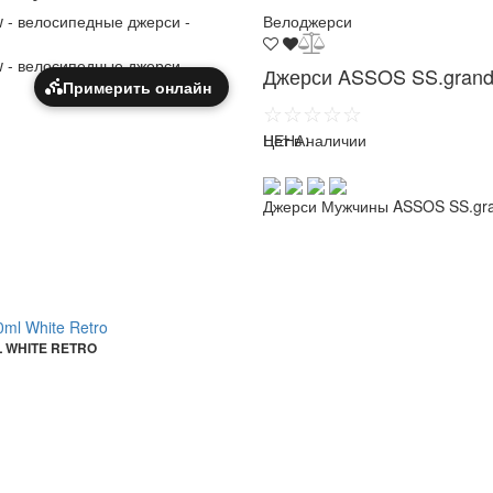
Велоджерси
Джерси ASSOS SS.grandpr
Примерить онлайн
☆☆☆☆☆
ЦЕНА:
Нет в наличии
Джерси Мужчины ASSOS SS.grand
 WHITE RETRO