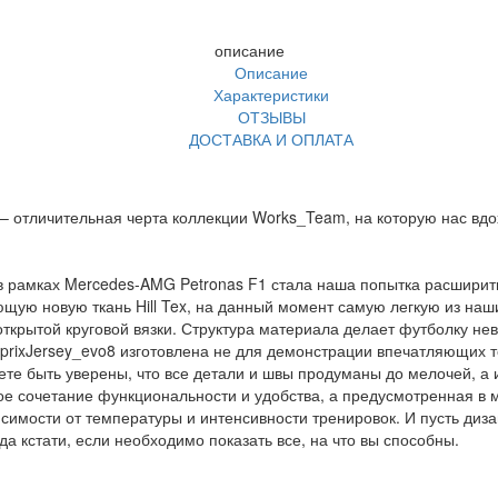
описание
Описание
Характеристики
ОТЗЫВЫ
ДОСТАВКА И ОПЛАТА
– отличительная черта коллекции Works_Team, на которую нас вдо
 рамках Mercedes-AMG Petronas F1 стала наша попытка расширить
щую новую ткань Hill Tex, на данный момент самую легкую из наши
л открытой круговой вязки. Структура материала делает футболку н
dprixJersey_evo8 изготовлена не для демонстрации впечатляющих те
е быть уверены, что все детали и швы продуманы до мелочей, а из
ое сочетание функциональности и удобства, а предусмотренная в
симости от температуры и интенсивности тренировок. И пусть диз
а кстати, если необходимо показать все, на что вы способны.