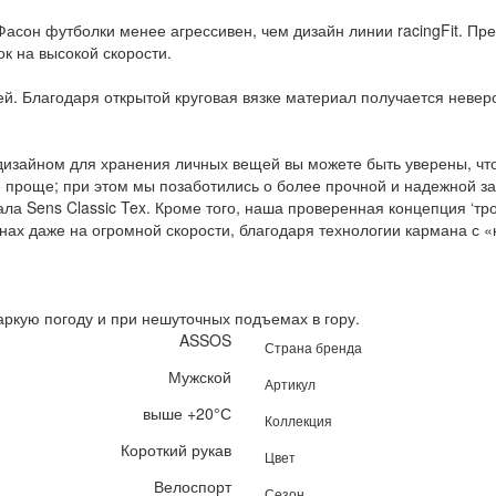
Фасон футболки менее агрессивен, чем дизайн линии racingFit. Пре
к на высокой скорости.
ей. Благодаря открытой круговая вязке материал получается невер
 дизайном для хранения личных вещей вы можете быть уверены, ч
 проще; при этом мы позаботились о более прочной и надежной з
иала Sens Classic Tex. Кроме того, наша проверенная концепция ‘
ах даже на огромной скорости, благодаря технологии кармана с 
аркую погоду и при нешуточных подъемах в гору.
ASSOS
Страна бренда
Мужской
Артикул
выше +20°С
Коллекция
Короткий рукав
Цвет
Велоспорт
Сезон