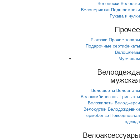
Велоноски
Велоочки
Велоперчатки
Подшлемники
Рукава и чулки
Прочее
Рюкзаки
Прочие товары
Подарочные сертификаты
Велошлемы
Мужчинам
Велоодежда
мужская
Велошорты
Велоштаны
Велокомбинезоны
Трисьюты
Веложилеты
Велоджерси
Велокуртки
Велодождевики
Термобелье
Повседневная
одежда
Велоаксессуары