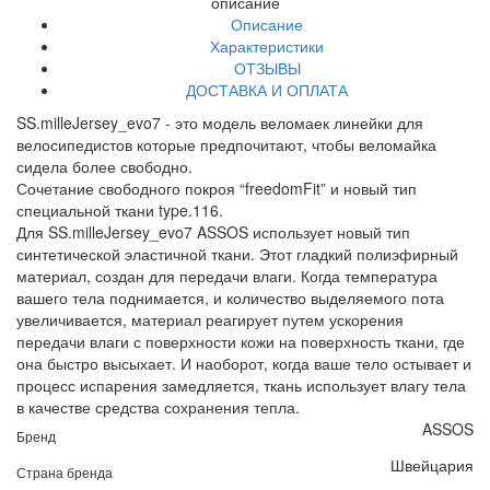
описание
Описание
Характеристики
ОТЗЫВЫ
ДОСТАВКА И ОПЛАТА
SS.milleJersey_evo7 - это модель веломаек линейки для
велосипедистов которые предпочитают, чтобы веломайка
сидела более свободно.
Сочетание свободного покроя “freedomFit” и новый тип
специальной ткани type.116.
Для SS.milleJersey_evo7 ASSOS использует новый тип
синтетической эластичной ткани. Этот гладкий полиэфирный
материал, создан для передачи влаги. Когда температура
вашего тела поднимается, и количество выделяемого пота
увеличивается, материал реагирует путем ускорения
передачи влаги с поверхности кожи на поверхность ткани, где
она быстро высыхает. И наоборот, когда ваше тело остывает и
процесс испарения замедляется, ткань использует влагу тела
в качестве средства сохранения тепла.
ASSOS
Бренд
Швейцария
Страна бренда