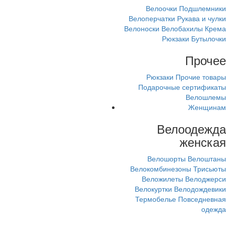
Велоочки
Подшлемники
Велоперчатки
Рукава и чулки
Велоноски
Велобахилы
Крема
Рюкзаки
Бутылочки
Прочее
Рюкзаки
Прочие товары
Подарочные сертификаты
Велошлемы
Женщинам
Велоодежда
женская
Велошорты
Велоштаны
Велокомбинезоны
Трисьюты
Веложилеты
Велоджерси
Велокуртки
Велодождевики
Термобелье
Повседневная
одежда