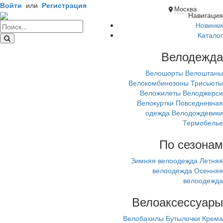
Войти
или
Регистрация
Москва
Навигация
Новинки
Каталог
Велодежда
Велошорты
Велоштаны
Велокомбинезоны
Трисьюты
Веложилеты
Велоджерси
Велокуртки
Повседневная
одежда
Велодождевики
Термобелье
По сезонам
Зимняя велоодежда
Летняя
велоодежда
Осенняя
велоодежда
Велоаксессуары
Велобахилы
Бутылочки
Крема