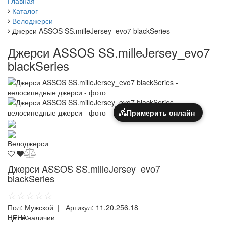
Главная
Каталог
Велоджерси
Джерси ASSOS SS.milleJersey_evo7 blackSeries
Джерси ASSOS SS.milleJersey_evo7
blackSeries
Примерить онлайн
Велоджерси
Джерси ASSOS SS.milleJersey_evo7
blackSeries
☆☆☆☆☆
Пол:
Мужской
| Артикул:
11.20.256.18
ЦЕНА:
Нет в наличии