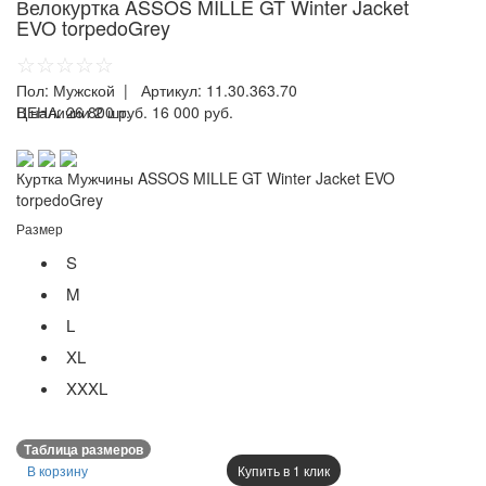
Велокуртка ASSOS MILLE GT Winter Jacket
EVO torpedoGrey
☆☆☆☆☆
Пол:
Мужской
| Артикул:
11.30.363.70
ЦЕНА:
В наличии 2 шт.
26 800 руб.
16 000 руб.
Куртка Мужчины ASSOS MILLE GT Winter Jacket EVO
torpedoGrey
Размер
S
M
L
XL
XXXL
Таблица размеров
В корзину
Купить в 1 клик