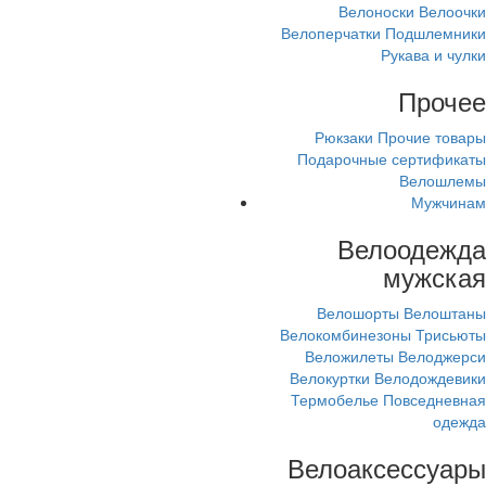
Велоноски
Велоочки
Велоперчатки
Подшлемники
Рукава и чулки
Прочее
Рюкзаки
Прочие товары
Подарочные сертификаты
Велошлемы
Мужчинам
Велоодежда
мужская
Велошорты
Велоштаны
Велокомбинезоны
Трисьюты
Веложилеты
Велоджерси
Велокуртки
Велодождевики
Термобелье
Повседневная
одежда
Велоаксессуары