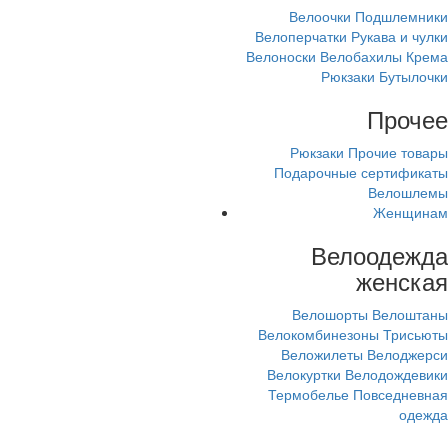
Велоочки
Подшлемники
Велоперчатки
Рукава и чулки
Велоноски
Велобахилы
Крема
Рюкзаки
Бутылочки
Прочее
Рюкзаки
Прочие товары
Подарочные сертификаты
Велошлемы
Женщинам
Велоодежда
женская
Велошорты
Велоштаны
Велокомбинезоны
Трисьюты
Веложилеты
Велоджерси
Велокуртки
Велодождевики
Термобелье
Повседневная
одежда