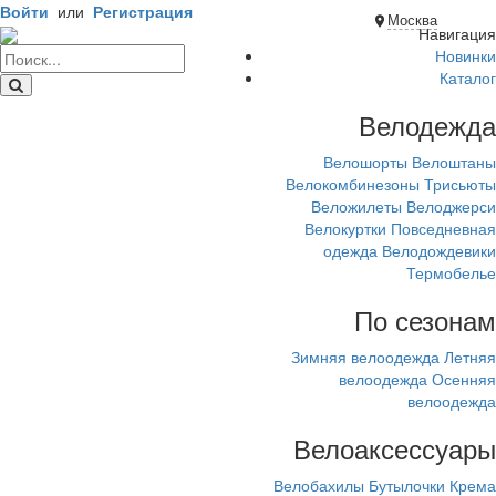
Войти
или
Регистрация
Москва
Навигация
Новинки
Каталог
Велодежда
Велошорты
Велоштаны
Велокомбинезоны
Трисьюты
Веложилеты
Велоджерси
Велокуртки
Повседневная
одежда
Велодождевики
Термобелье
По сезонам
Зимняя велоодежда
Летняя
велоодежда
Осенняя
велоодежда
Велоаксессуары
Велобахилы
Бутылочки
Крема