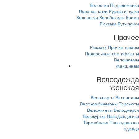
Велоочки
Подшлемники
Велоперчатки
Рукава и чулки
Велоноски
Велобахилы
Крема
Рюкзаки
Бутылочки
Прочее
Рюкзаки
Прочие товары
Подарочные сертификаты
Велошлемы
Женщинам
Велоодежда
женская
Велошорты
Велоштаны
Велокомбинезоны
Трисьюты
Веложилеты
Велоджерси
Велокуртки
Велодождевики
Термобелье
Повседневная
одежда