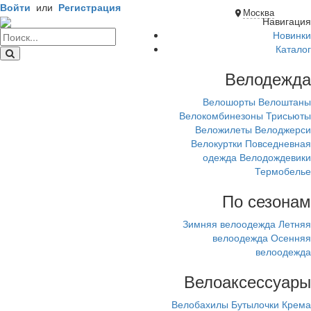
Войти
или
Регистрация
Москва
Навигация
Новинки
Каталог
Велодежда
Велошорты
Велоштаны
Велокомбинезоны
Трисьюты
Веложилеты
Велоджерси
Велокуртки
Повседневная
одежда
Велодождевики
Термобелье
По сезонам
Зимняя велоодежда
Летняя
велоодежда
Осенняя
велоодежда
Велоаксессуары
Велобахилы
Бутылочки
Крема