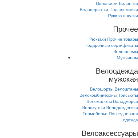
Велоноски
Велоочки
Велоперчатки
Подшлемники
Рукава и чулки
Прочее
Рюкзаки
Прочие товары
Подарочные сертификаты
Велошлемы
Мужчинам
Велоодежда
мужская
Велошорты
Велоштаны
Велокомбинезоны
Трисьюты
Веложилеты
Велоджерси
Велокуртки
Велодождевики
Термобелье
Повседневная
одежда
Велоаксессуары