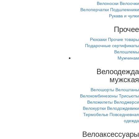
Велоноски
Велоочки
Велоперчатки
Подшлемники
Рукава и чулки
Прочее
Рюкзаки
Прочие товары
Подарочные сертификаты
Велошлемы
Мужчинам
Велоодежда
мужская
Велошорты
Велоштаны
Велокомбинезоны
Трисьюты
Веложилеты
Велоджерси
Велокуртки
Велодождевики
Термобелье
Повседневная
одежда
Велоаксессуары