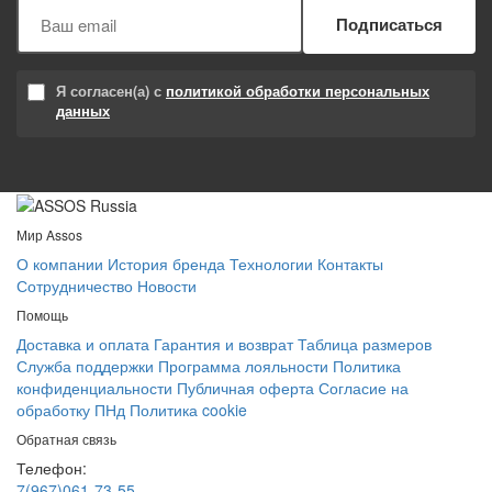
Подписаться
Я согласен(а) с
политикой обработки персональных
данных
Мир Assos
О компании
История бренда
Технологии
Контакты
Сотрудничество
Новости
Помощь
Доставка и оплата
Гарантия и возврат
Таблица размеров
Служба поддержки
Программа лояльности
Политика
конфиденциальности
Публичная оферта
Согласие на
обработку ПНд
Политика cookie
Обратная связь
Телефон:
7(967)061-73-55