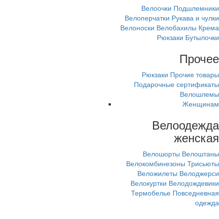
Велоочки
Подшлемники
Велоперчатки
Рукава и чулки
Велоноски
Велобахилы
Крема
Рюкзаки
Бутылочки
Прочее
Рюкзаки
Прочие товары
Подарочные сертификаты
Велошлемы
Женщинам
Велоодежда
женская
Велошорты
Велоштаны
Велокомбинезоны
Трисьюты
Веложилеты
Велоджерси
Велокуртки
Велодождевики
Термобелье
Повседневная
одежда