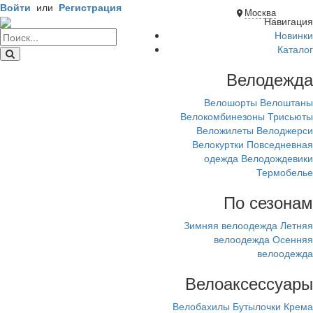
Войти
или
Регистрация
Москва
Навигация
Новинки
Каталог
Велодежда
Велошорты
Велоштаны
Велокомбинезоны
Трисьюты
Веложилеты
Велоджерси
Велокуртки
Повседневная
одежда
Велодождевики
Термобелье
По сезонам
Зимняя велоодежда
Летняя
велоодежда
Осенняя
велоодежда
Велоаксессуары
Велобахилы
Бутылочки
Крема