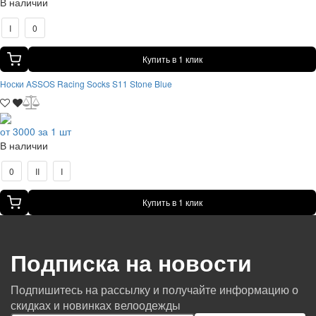
В наличии
I
0
Купить в 1 клик
Носки ASSOS Racing Socks S11 Stone Blue
от 3000 за 1 шт
В наличии
0
II
I
Купить в 1 клик
Подписка на новости
Подпишитесь на рассылку и получайте информацию о
скидках и новинках велоодежды