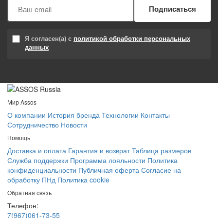
Подписаться
Я согласен(а) с
политикой обработки персональных
данных
Мир Assos
О компании
История бренда
Технологии
Контакты
Сотрудничество
Новости
Помощь
Доставка и оплата
Гарантия и возврат
Таблица размеров
Служба поддержки
Программа лояльности
Политика
конфиденциальности
Публичная оферта
Согласие на
обработку ПНд
Политика cookie
Обратная связь
Телефон:
7(967)061-73-55