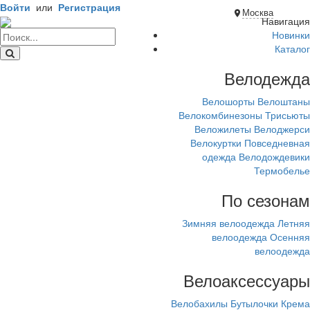
Войти
или
Регистрация
Москва
Навигация
Новинки
Каталог
Велодежда
Велошорты
Велоштаны
Велокомбинезоны
Трисьюты
Веложилеты
Велоджерси
Велокуртки
Повседневная
одежда
Велодождевики
Термобелье
По сезонам
Зимняя велоодежда
Летняя
велоодежда
Осенняя
велоодежда
Велоаксессуары
Велобахилы
Бутылочки
Крема