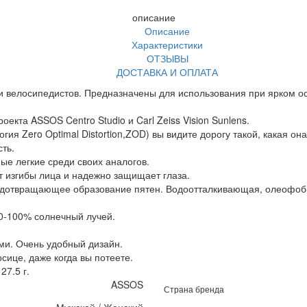
описание
Описание
Характеристики
ОТЗЫВЫ
ДОСТАВКА И ОПЛАТА
ии велосипедистов. Предназначены для использования при ярком 
екта ASSOS Centro Studio и Carl Zeiss Vision Sunlens.
ия Zero Optimal Distortion,ZOD) вы видите дорогу такой, какая он
сть.
ые легкие среди своих аналогов.
т изгибы лица и надежно защищает глаза.
, предотвращающее образование пятен. Водоотталкивающая, олеоф
0-100% солнечный лучей.
ами. Очень удобный дизайн.
осице, даже когда вы потеете.
27.5 г.
ASSOS
Страна бренда