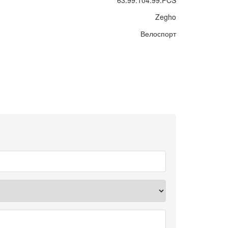
63.99.104.99.PCS
Zegho
Велоспорт