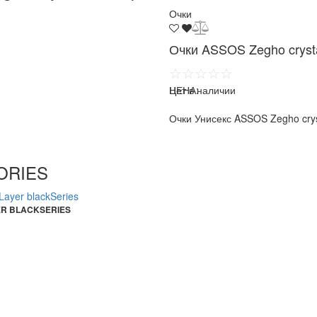
Очки
Очки ASSOS Zegho crystal
☆☆☆☆☆
ЦЕНА:
Нет в наличии
Очки Унисекс ASSOS Zegho cryst
SORIES
ER BLACKSERIES