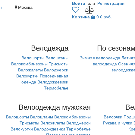
Войти
или
Регистрация
Москва
u
Корзина
0
0 руб.
Велодежда
По сезона
Велошорты
Велоштаны
Зимняя велоодежда
Летня
Велокомбинезоны
Трисьюты
велоодежда
Осення
Веложилеты
Велоджерси
велоодежд
Велокуртки
Повседневная
одежда
Велодождевики
Термобелье
Велоодежда мужская
Ве
Велошорты
Велоштаны
Велокомбинезоны
Велоочки
Подш
Трисьюты
Веложилеты
Велоджерси
Рукава и чулки
Велокуртки
Велодождевики
Термобелье
Кр
Повседневная одежда