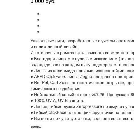
3 000 руб.
Уникальные очки, разработанные с учетом анатом
и великолепный дизайн.
Изготовлены в рамках эксклюзивного совместного про
● Благодаря линзам с нулевым искажением (технолог
водах, где вас на каждом шагу подстерегает опасно
● Линзы из полиамида прочные, износостойкие, сам
● AEPD ClickFace: линза Zegho прекрасно повторяе
● Rei-Pel, Carl Zeiss: антистатическое покрытие
химического воздействия.
● Нейтральный серый оттенок G7026. Пропускает 8
● 100% UV-A, UV-B защита.
● Легкие, гибкие дужки Zeropressure не жмут за уш
● Гибкий clickFace плотно фиксирует очки на перен
● Вы почти не чувствуете очки, ведь они весят всего 
Бренд