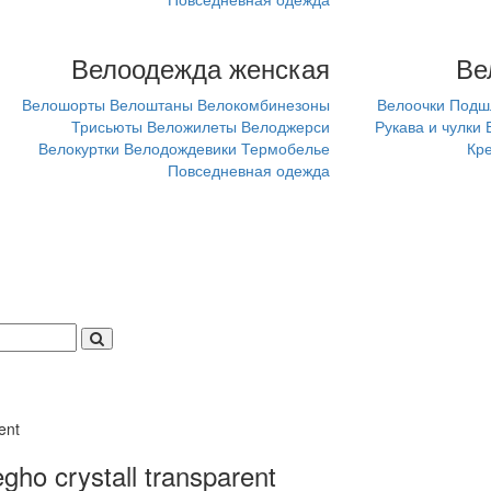
Велоодежда женская
Ве
Велошорты
Велоштаны
Велокомбинезоны
Велоочки
Подш
Трисьюты
Веложилеты
Велоджерси
Рукава и чулки
Велокуртки
Велодождевики
Термобелье
Кр
Повседневная одежда
ent
o crystall transparent