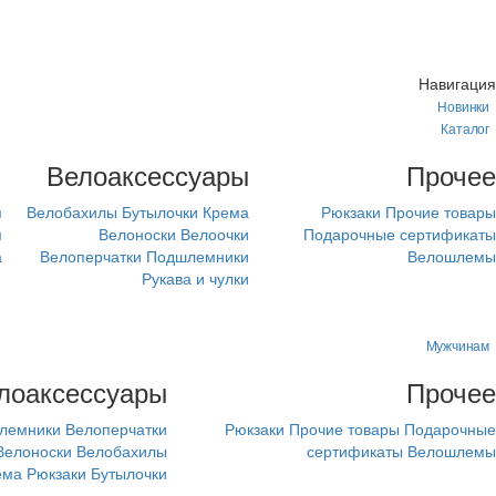
Навигация
Новинки
Каталог
м
Велоаксессуары
Прочее
я
Велобахилы
Бутылочки
Крема
Рюкзаки
Прочие товары
я
Велоноски
Велоочки
Подарочные сертификаты
а
Велоперчатки
Подшлемники
Велошлемы
Рукава и чулки
Мужчинам
лоаксессуары
Прочее
лемники
Велоперчатки
Рюкзаки
Прочие товары
Подарочные
Велоноски
Велобахилы
сертификаты
Велошлемы
ема
Рюкзаки
Бутылочки