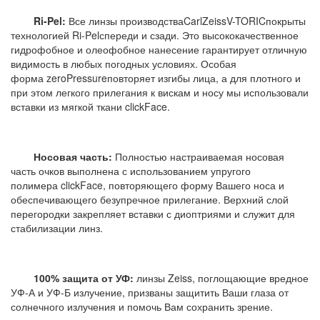
Ri-Pel:
Все линзы производстваCarlZeissV-TORICпокрыты
технологией Ri-Pelспереди и сзади. Это высококачественное
гидрофобное и олеофобное нанесение гарантирует отличную
видимость в любых погодных условиях. Особая
форма zeroPressureповторяет изгибы лица, а для плотного и
при этом легкого прилегания к вискам и носу мы использовали
вставки из мягкой ткани clickFace.
Носовая часть:
Полностью настраиваемая носовая
часть очков выполнена с использованием упругого
полимера clickFace, повторяющего форму Вашего носа и
обеспечивающего безупречное прилегание. Верхний слой
перегородки закрепляет вставки с диоптриями и служит для
стабилизации линз.
100% защита от УФ:
линзы Zeiss, поглощающие вредное
УФ-А и УФ-Б излучение, призваны защитить Ваши глаза от
солнечного излучения и помочь Вам сохранить зрение.