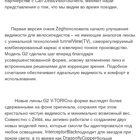
партнерстве с Carl ZeissVisionSunlens, меняют наши
представления о том, что мы видим во время поездки.
Первая версия очков Zeghoположила начало улучшения
видимости для велосипедистов – не имеющие аналогов линзы
с уникальной технологией tunnelView(TV), саморегулируемый
комбинированный каркас и ювелирно тонкое производство.
Модель G2 сделала шаг вперед благодаря
усовершенствованной форме, новому затемнению линз и
встроенными решениями для коррекции зрения. Подобное
сочетание обеспечивает идеальную видимость и комфорт в
использовании.
Новые линзы G2 V-TORICпо форме выглядят более
сдержанными на фоне оригинала, сохраняя при этом
кристально чистую видимость и минимально возможный вес.
Совместно с Zeiss, мы активно работали с созданием двух
новых моделей линз, которые смогли бы адаптироваться под
любое освещение. InterceptorBlackподходит для заездов при
ярком свете, в то время как DragonflyCopperбольше