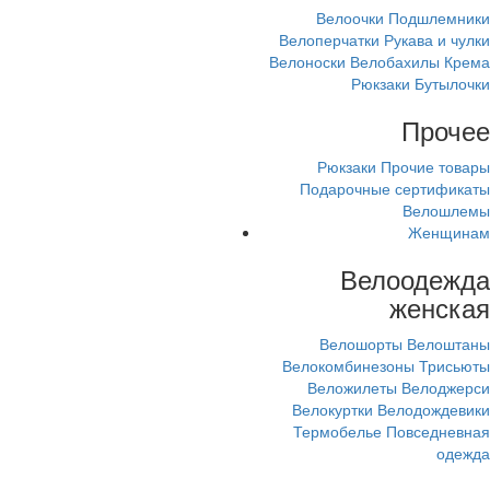
Велоочки
Подшлемники
Велоперчатки
Рукава и чулки
Велоноски
Велобахилы
Крема
Рюкзаки
Бутылочки
Прочее
Рюкзаки
Прочие товары
Подарочные сертификаты
Велошлемы
Женщинам
Велоодежда
женская
Велошорты
Велоштаны
Велокомбинезоны
Трисьюты
Веложилеты
Велоджерси
Велокуртки
Велодождевики
Термобелье
Повседневная
одежда