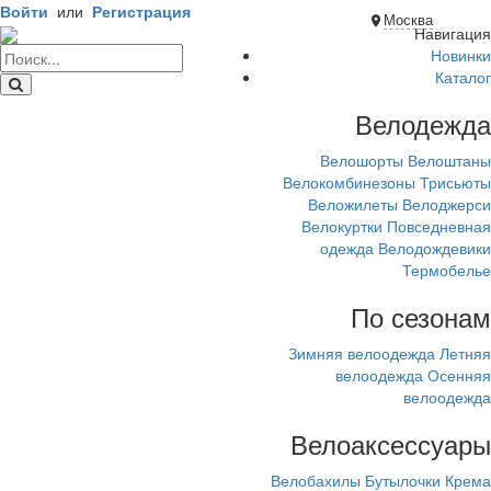
Войти
или
Регистрация
Москва
Навигация
Новинки
Каталог
Велодежда
Велошорты
Велоштаны
Велокомбинезоны
Трисьюты
Веложилеты
Велоджерси
Велокуртки
Повседневная
одежда
Велодождевики
Термобелье
По сезонам
Зимняя велоодежда
Летняя
велоодежда
Осенняя
велоодежда
Велоаксессуары
Велобахилы
Бутылочки
Крема