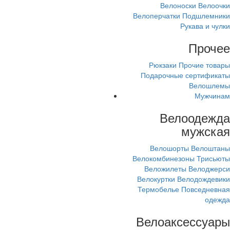
Велоноски
Велоочки
Велоперчатки
Подшлемники
Рукава и чулки
Прочее
Рюкзаки
Прочие товары
Подарочные сертификаты
Велошлемы
Мужчинам
Велоодежда
мужская
Велошорты
Велоштаны
Велокомбинезоны
Трисьюты
Веложилеты
Велоджерси
Велокуртки
Велодождевики
Термобелье
Повседневная
одежда
Велоаксессуары