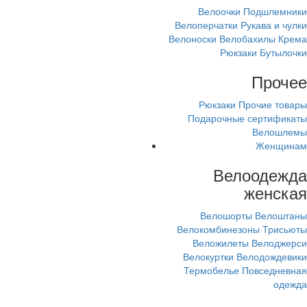
Велоочки
Подшлемники
Велоперчатки
Рукава и чулки
Велоноски
Велобахилы
Крема
Рюкзаки
Бутылочки
Прочее
Рюкзаки
Прочие товары
Подарочные сертификаты
Велошлемы
Женщинам
Велоодежда
женская
Велошорты
Велоштаны
Велокомбинезоны
Трисьюты
Веложилеты
Велоджерси
Велокуртки
Велодождевики
Термобелье
Повседневная
одежда