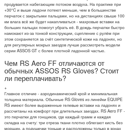
продувается набегающим потоком воздуха. На практике при
+30°C и выше ладони потеют меньше, чем в большинстве
перчаток с закрытыми пальцами, но на дистанциях свыше 100
км влага всё же будет накапливаться - махровые вставки на
больших пальцах помогут убрать её. В дождь перчатки быстро
намокают из-за тонкой конструкции, сцепление с рулём при
этом сохраняется за счёт синтетической кожи на ладонях, но
для регулярных мокрых заездов лучше рассмотреть модели
серии ASSOS GT с более плотной ладонной частью.
Чем RS Aero FF отличаются от
обычных ASSOS RS Gloves? Стоит
ли переплачивать?
+
Главное отличие - аэродинамический крой и минимальная
толщина материала. Обычные RS Gloves из линейки EQUIPE
RS имеют более выраженные гелевые вставки на ладонях и
рассчитаны на комфорт при длительных заездах. RS Aero FF -
это перчатки для гонщиков, где каждый грамм и каждая
складка на счету: три отреза ткани плотно облегают кисть без
морщин, а подушечки тоньше и расположены только в зонах