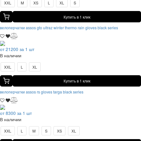
XXL
M
XS
L
XL
S
Купить в 1 клик
велоперчатки assos gto ultraz winter thermo rain gloves black series
от 21200 за 1 шт
В наличии
XXL
L
XL
Купить в 1 клик
велоперчатки assos rs gloves targa black series
от 8300 за 1 шт
В наличии
XXL
L
M
S
XS
XL