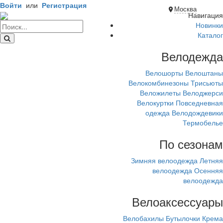
Войти
или
Регистрация
Москва
Навигация
Новинки
Каталог
Велодежда
Велошорты
Велоштаны
Велокомбинезоны
Трисьюты
Веложилеты
Велоджерси
Велокуртки
Повседневная
одежда
Велодождевики
Термобелье
По сезонам
Зимняя велоодежда
Летняя
велоодежда
Осенняя
велоодежда
Велоаксессуары
Велобахилы
Бутылочки
Крема