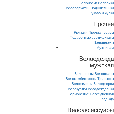
Велоноски
Велоочки
Велоперчатки
Подшлемники
Рукава и чулки
Прочее
Рюкзаки
Прочие товары
Подарочные сертификаты
Велошлемы
Мужчинам
Велоодежда
мужская
Велошорты
Велоштаны
Велокомбинезоны
Трисьюты
Веложилеты
Велоджерси
Велокуртки
Велодождевики
Термобелье
Повседневная
одежда
Велоаксессуары