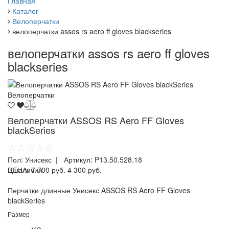
Главная
Каталог
Велоперчатки
велоперчатки assos rs aero ff gloves blackseries
велоперчатки assos rs aero ff gloves
blackseries
Велоперчатки
Велоперчатки ASSOS RS Aero FF Gloves
blackSeries
☆☆☆☆☆
Пол:
Унисекс
| Артикул:
P13.50.528.18
ЦЕНА:
В наличии
7 700 руб.
4 300 руб.
Перчатки длинные Унисекс ASSOS RS Aero FF Gloves
blackSeries
Размер