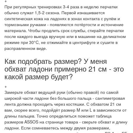
+
При регулярных тренировках 3-4 раза в неделю перчатки
обычно служат 1,5-2 сезона. Первой изнашивается
синтетическая кожа на ладонях в зонах контакта с рулём и
тормозными ручками - появляются потёртости и истончение
материала. Чтобы продлить срок службы, стирайте перчатки
после каждого выезда вручную или в машинке на деликатном
режиме при 30°C, не отжимайте в центрифуге и сушите в
расправленном виде.
Как подобрать размер? У меня
обхват ладони примерно 21 см - это
какой размер будет?
+
Замерьте обхват ведущей руки (обычно правой) по самой
широкой части ладони без большого пальца - сантиметровая
лента должна проходить через костяшки. С обхватом 21 см
вам, скорее всего, подойдёт размер M или L в зависимости от
длины пальцев. Точно определиться поможет таблица
размеров ASSOS на странице товара - сверьте обхват и длину
ладони. Если сомневаетесь между двумя размерами,