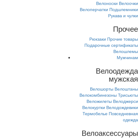
Велоноски
Велоочки
Велоперчатки
Подшлемники
Рукава и чулки
Прочее
Рюкзаки
Прочие товары
Подарочные сертификаты
Велошлемы
Мужчинам
Велоодежда
мужская
Велошорты
Велоштаны
Велокомбинезоны
Трисьюты
Веложилеты
Велоджерси
Велокуртки
Велодождевики
Термобелье
Повседневная
одежда
Велоаксессуары