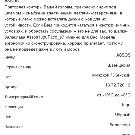
ASSOS.
Повторяет контуры Вашей головы, прекрасно сидит под
шлемом и снабжена эластичными петлями-отверстиями, в
которые легко можно вставлять дужки очков для их
устойчивости. Если Вам приходится кататься в жестких зимних
условиях, и обрастать сосульками – это не для вас, то шапка-
балаклава Assos fuguFace_s7 именно для Вас! Модель
эргономично сконструирована, хорошо прилегает, поэтому
она не подведет даже в лютый мороз.
ASSOS
Бренд
Швейцария
Страна бренда
Мужской / Женский
Пол
13.72.726.12
Артикул
от -10°С до +6°С
ТемпературныйРежим
fugu
Коллекция
Чёрный
Цвет
Велоспорт
Назначение
лето