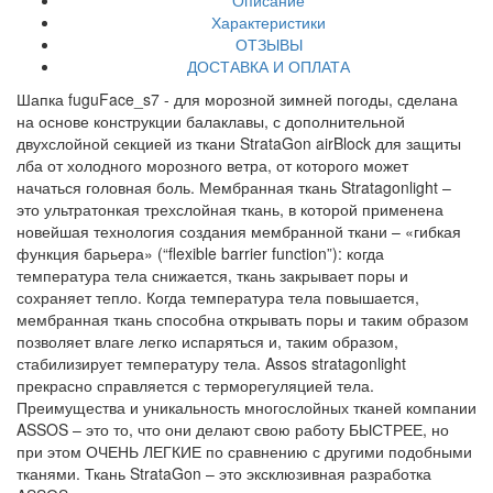
Описание
Характеристики
ОТЗЫВЫ
ДОСТАВКА И ОПЛАТА
Шапка fuguFace_s7 - для морозной зимней погоды, сделана
на основе конструкции балаклавы, с дополнительной
двухслойной секцией из ткани StrataGon airBlock для защиты
лба от холодного морозного ветра, от которого может
начаться головная боль. Мембранная ткань Stratagonlight –
это ультратонкая трехслойная ткань, в которой применена
новейшая технология создания мембранной ткани – «гибкая
функция барьера» (“flexible barrier function”): когда
температура тела снижается, ткань закрывает поры и
сохраняет тепло. Когда температура тела повышается,
мембранная ткань способна открывать поры и таким образом
позволяет влаге легко испаряться и, таким образом,
стабилизирует температуру тела. Assos stratagonlight
прекрасно справляется с терморегуляцией тела.
Преимущества и уникальность многослойных тканей компании
ASSOS – это то, что они делают свою работу БЫСТРЕЕ, но
при этом ОЧЕНЬ ЛЕГКИЕ по сравнению с другими подобными
тканями. Ткань StrataGon – это эксклюзивная разработка