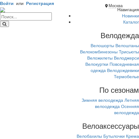
Войти
или
Регистрация
Москва
Навигация
Новинки
Каталог
Велодежда
Велошорты
Велоштаны
Велокомбинезоны
Трисьюты
Веложилеты
Велоджерси
Велокуртки
Повседневная
одежда
Велодождевики
Термобелье
По сезонам
Зимняя велоодежда
Летняя
велоодежда
Осенняя
велоодежда
Велоаксессуары
Велобахилы
Бутылочки
Крема