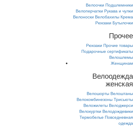
Велоочки
Подшлемники
Велоперчатки
Рукава и чулки
Велоноски
Велобахилы
Крема
Рюкзаки
Бутылочки
Прочее
Рюкзаки
Прочие товары
Подарочные сертификаты
Велошлемы
Женщинам
Велоодежда
женская
Велошорты
Велоштаны
Велокомбинезоны
Трисьюты
Веложилеты
Велоджерси
Велокуртки
Велодождевики
Термобелье
Повседневная
одежда