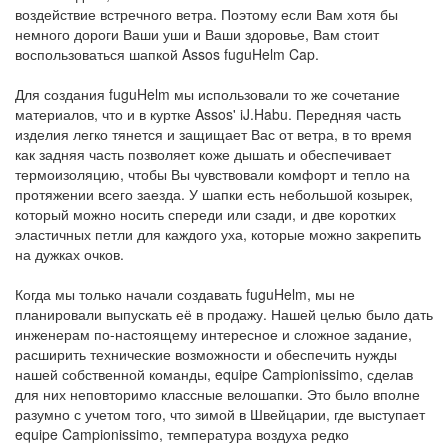
воздействие встречного ветра. Поэтому если Вам хотя бы
немного дороги Ваши уши и Ваши здоровье, Вам стоит
воспользоваться шапкой Assos fuguHelm Cap.
Для создания fuguHelm мы использовали то же сочетание
материалов, что и в куртке Assos' iJ.Habu. Передняя часть
изделия легко тянется и защищает Вас от ветра, в то время
как задняя часть позволяет коже дышать и обеспечивает
термоизоляцию, чтобы Вы чувствовали комфорт и тепло на
протяжении всего заезда. У шапки есть небольшой козырек,
который можно носить спереди или сзади, и две коротких
эластичных петли для каждого уха, которые можно закрепить
на дужках очков.
Когда мы только начали создавать fuguHelm, мы не
планировали выпускать её в продажу. Нашей целью было дать
инженерам по-настоящему интересное и сложное задание,
расширить технические возможности и обеспечить нужды
нашей собственной команды, equipe Campionissimo, сделав
для них неповторимо классные велошапки. Это было вполне
разумно с учетом того, что зимой в Швейцарии, где выступает
equipe Campionissimo, температура воздуха редко