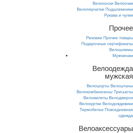
Велоноски
Велоочки
Велоперчатки
Подшлемники
Рукава и чулки
Прочее
Рюкзаки
Прочие товары
Подарочные сертификаты
Велошлемы
Мужчинам
Велоодежда
мужская
Велошорты
Велоштаны
Велокомбинезоны
Трисьюты
Веложилеты
Велоджерси
Велокуртки
Велодождевики
Термобелье
Повседневная
одежда
Велоаксессуары