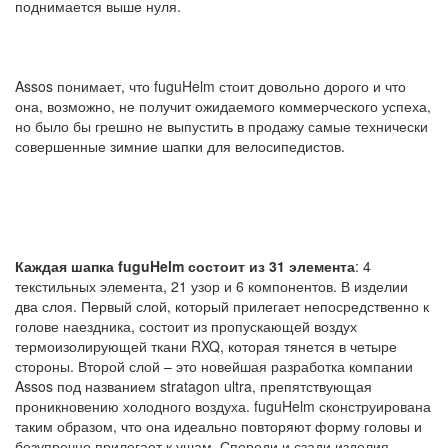
поднимается выше нуля.
Assos понимает, что fuguHelm стоит довольно дорого и что
она, возможно, не получит ожидаемого коммерческого успеха,
но было бы грешно не выпустить в продажу самые технически
совершенные зимние шапки для велосипедистов.
Каждая шапка fuguHelm состоит из 31 элемента
: 4
текстильных элемента, 21 узор и 6 компонентов. В изделии
два слоя. Первый слой, который прилегает непосредственно к
голове наездника, состоит из пропускающей воздух
термоизолирующей ткани RXQ, которая тянется в четыре
стороны. Второй слой – это новейшая разработка компании
Assos под названием stratagon ultra, препятствующая
проникновению холодного воздуха. fuguHelm сконструирована
таким образом, что она идеально повторяют форму головы и
безупречно прилегает к ушам. Спереди и сзади изделия