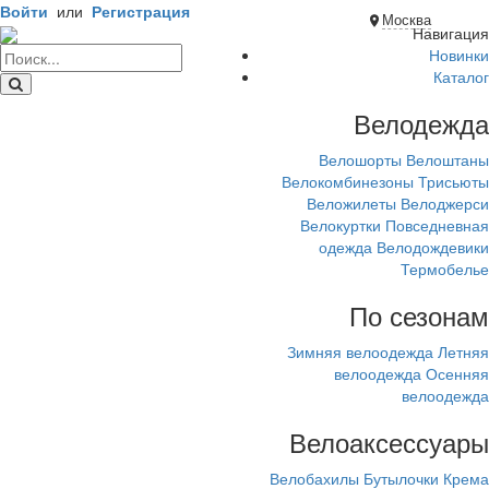
Войти
или
Регистрация
Москва
Навигация
Новинки
Каталог
Велодежда
Велошорты
Велоштаны
Велокомбинезоны
Трисьюты
Веложилеты
Велоджерси
Велокуртки
Повседневная
одежда
Велодождевики
Термобелье
По сезонам
Зимняя велоодежда
Летняя
велоодежда
Осенняя
велоодежда
Велоаксессуары
Велобахилы
Бутылочки
Крема