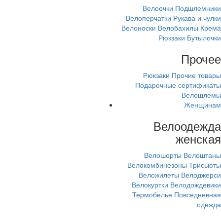
Велоочки
Подшлемники
Велоперчатки
Рукава и чулки
Велоноски
Велобахилы
Крема
Рюкзаки
Бутылочки
Прочее
Рюкзаки
Прочие товары
Подарочные сертификаты
Велошлемы
Женщинам
Велоодежда
женская
Велошорты
Велоштаны
Велокомбинезоны
Трисьюты
Веложилеты
Велоджерси
Велокуртки
Велодождевики
Термобелье
Повседневная
одежда