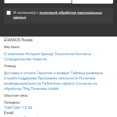
Я согласен(а) с
политикой обработки персональных
данных
Мир Assos
О компании
История бренда
Технологии
Контакты
Сотрудничество
Новости
Помощь
Доставка и оплата
Гарантия и возврат
Таблица размеров
Служба поддержки
Программа лояльности
Политика
конфиденциальности
Публичная оферта
Согласие на
обработку ПНд
Политика cookie
Обратная связь
Телефон:
7(967)061-73-55
Email: