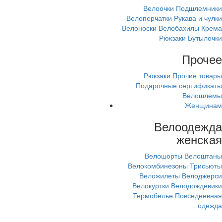
Велоочки
Подшлемники
Велоперчатки
Рукава и чулки
Велоноски
Велобахилы
Крема
Рюкзаки
Бутылочки
Прочее
Рюкзаки
Прочие товары
Подарочные сертификаты
Велошлемы
Женщинам
Велоодежда
женская
Велошорты
Велоштаны
Велокомбинезоны
Трисьюты
Веложилеты
Велоджерси
Велокуртки
Велодождевики
Термобелье
Повседневная
одежда