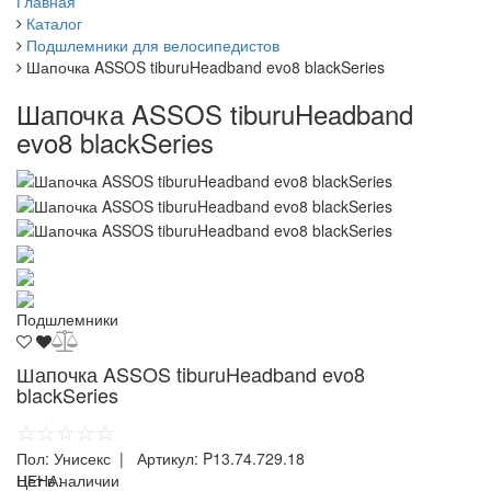
Главная
Каталог
Подшлемники для велосипедистов
Шапочка ASSOS tiburuHeadband evo8 blackSeries
Шапочка ASSOS tiburuHeadband
evo8 blackSeries
Подшлемники
Шапочка ASSOS tiburuHeadband evo8
blackSeries
☆☆☆☆☆
Пол:
Унисекс
| Артикул:
P13.74.729.18
ЦЕНА:
Нет в наличии