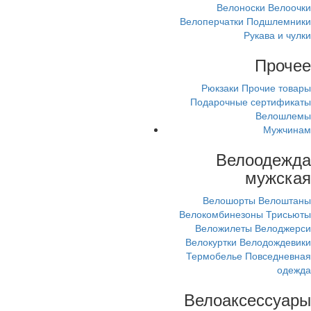
Велоноски
Велоочки
Велоперчатки
Подшлемники
Рукава и чулки
Прочее
Рюкзаки
Прочие товары
Подарочные сертификаты
Велошлемы
Мужчинам
Велоодежда
мужская
Велошорты
Велоштаны
Велокомбинезоны
Трисьюты
Веложилеты
Велоджерси
Велокуртки
Велодождевики
Термобелье
Повседневная
одежда
Велоаксессуары