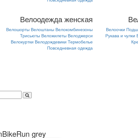
Велоодежда женская
Ве
Велошорты
Велоштаны
Велокомбинезоны
Велоочки
Подш
Трисьюты
Веложилеты
Велоджерси
Рукава и чулки
Велокуртки
Велодождевики
Термобелье
Кр
Повседневная одежда
BikeRun grey