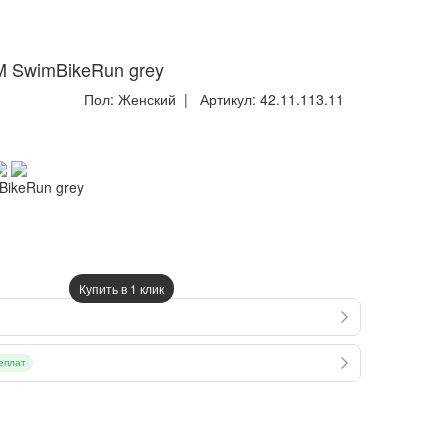
M SwimBikeRun grey
Пол:
Женский
| Артикул:
42.11.113.11
BikeRun grey
Купить в 1 клик
еплат