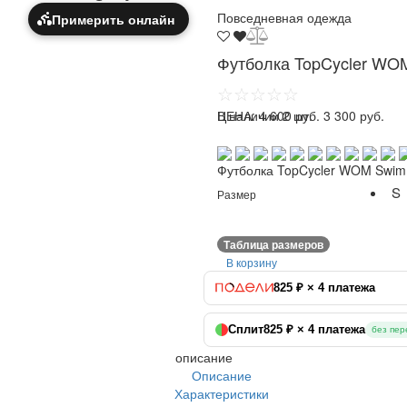
Повседневная одежда
Примерить онлайн
Футболка TopCycler WO
☆☆☆☆☆
ЦЕНА:
В наличии 2 шт.
4 600 руб.
3 300 руб.
Футболка TopCycler WOM Swim
S
Размер
Таблица размеров
В корзину
825 ₽ × 4 платежа
Сплит
825 ₽ × 4 платежа
без пер
описание
Описание
Характеристики