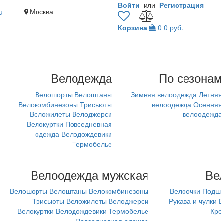
Войти
или
Регистрация
Москва
u
Корзина
0
0 руб.
Велодежда
По сезона
Велошорты
Велоштаны
Зимняя велоодежда
Летня
Велокомбинезоны
Трисьюты
велоодежда
Осення
Веложилеты
Велоджерси
велоодежд
Велокуртки
Повседневная
одежда
Велодождевики
Термобелье
Велоодежда мужская
Ве
Велошорты
Велоштаны
Велокомбинезоны
Велоочки
Подш
Трисьюты
Веложилеты
Велоджерси
Рукава и чулки
Велокуртки
Велодождевики
Термобелье
Кр
Повседневная одежда