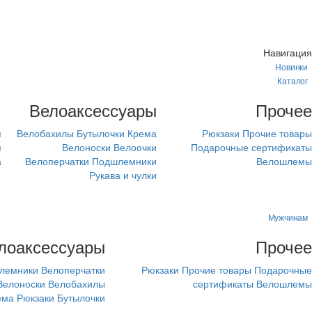
Навигация
Новинки
Каталог
м
Велоаксессуары
Прочее
я
Велобахилы
Бутылочки
Крема
Рюкзаки
Прочие товары
я
Велоноски
Велоочки
Подарочные сертификаты
а
Велоперчатки
Подшлемники
Велошлемы
Рукава и чулки
Мужчинам
лоаксессуары
Прочее
лемники
Велоперчатки
Рюкзаки
Прочие товары
Подарочные
Велоноски
Велобахилы
сертификаты
Велошлемы
ема
Рюкзаки
Бутылочки