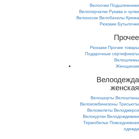
Велоочки
Подшлемники
Велоперчатки
Рукава и чулки
Велоноски
Велобахилы
Крема
Рюкзаки
Бутылочки
Прочее
Рюкзаки
Прочие товары
Подарочные сертификаты
Велошлемы
Женщинам
Велоодежда
женская
Велошорты
Велоштаны
Велокомбинезоны
Трисьюты
Веложилеты
Велоджерси
Велокуртки
Велодождевики
Термобелье
Повседневная
одежда