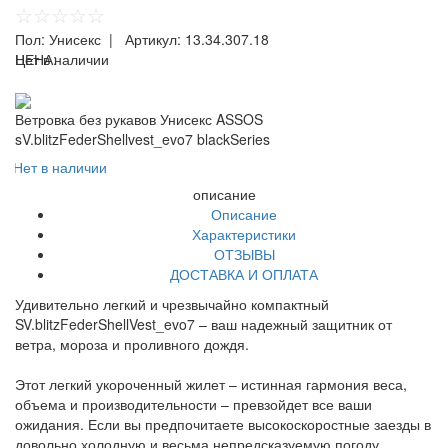
☆☆☆☆☆
Пол:
Унисекс
| Артикул:
13.34.307.18
ЦЕНА:
Нет в наличии
Ветровка без рукавов Унисекс ASSOS
sV.blitzFederShellvest_evo7 blackSeries
Нет в наличии
описание
Описание
Характеристики
ОТЗЫВЫ
ДОСТАВКА И ОПЛАТА
Удивительно легкий и чрезвычайно компактный
SV.blitzFederShellVest_evo7 – ваш надежный защитник от
ветра, мороза и проливного дождя.
Этот легкий укороченный жилет – истинная гармония веса,
объема и производительности – превзойдет все ваши
ожидания. Если вы предпочитаете высокоскоростные заезды в
довольно холодную и весьма непредсказуемую погоду,