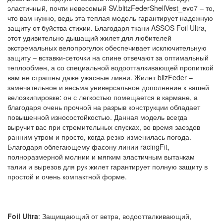
эластичный, почти невесомый SV.blitzFederShellVest_evo7 – то,
что вам нужно, ведь эта теплая модель гарантирует надежную
защиту от буйства стихии. Благодаря ткани ASSOS Foil Ultra,
этот удивительно дышащий жилет для любителей
экстремальных велопрогулок обеспечивает исключительную
защиту – вставки-сеточки на спине отвечают за оптимальный
теплообмен, а со специальной водоотталкивающей пропиткой
вам не страшны даже ужасные ливни. Жилет blizFeder –
замечательное и весьма универсальное дополнение к вашей
велоэкипировке: он с легкостью помещается в кармане, а
благодаря очень прочной на разрыв конструкции обладает
повышенной износостойкостью. Данная модель всегда
выручит вас при стремительных спусках, во время заездов
ранним утром и просто, когда резко изменилась погода.
Благодаря облегающему фасону линии racingFit,
полноразмерной молнии и мягким эластичным вытачкам
талии и вырезов для рук жилет гарантирует полную защиту в
простой и очень компактной форме.
Foil Ultra
: Защищающий от ветра, водоотталкивающий,