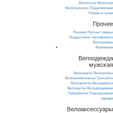
Велоноски
Велоочки
Велоперчатки
Подшлемники
Рукава и чулки
Прочее
Рюкзаки
Прочие товары
Подарочные сертификаты
Велошлемы
Мужчинам
Велоодежда
мужская
Велошорты
Велоштаны
Велокомбинезоны
Трисьюты
Веложилеты
Велоджерси
Велокуртки
Велодождевики
Термобелье
Повседневная
одежда
Велоаксессуары