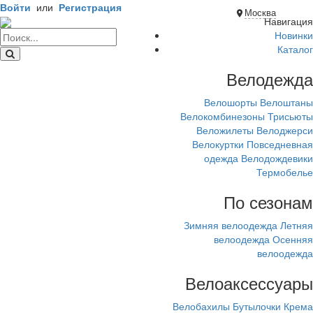
Войти
или
Регистрация
Москва
Навигация
Новинки
Каталог
Велодежда
Велошорты
Велоштаны
Велокомбинезоны
Трисьюты
Веложилеты
Велоджерси
Велокуртки
Повседневная
одежда
Велодождевики
Термобелье
По сезонам
Зимняя велоодежда
Летняя
велоодежда
Осенняя
велоодежда
Велоаксессуары
Велобахилы
Бутылочки
Крема