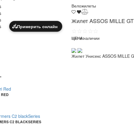
Веложилеты
Жилет ASSOS MILLE GT ves
Примерить онлайн
☆☆☆☆☆
ЦЕНА:
Нет в наличии
Жилет Унисекс ASSOS MILLE GT v
T
I RED
MERS C2 BLACKSERIES