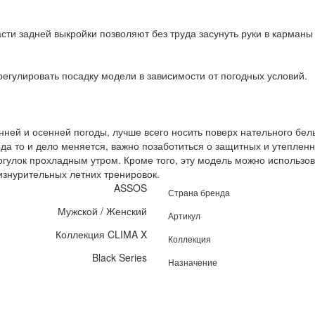
части задней выкройки позволяют без труда засунуть руки в карман
егулировать посадку модели в зависимости от погодных условий.
ей и осенней погоды, лучше всего носить поверх нательного бель
года то и дело меняется, важно позаботиться о защитных и утепленн
огулок прохладным утром. Кроме того, эту модель можно использов
изнурительных летних тренировок.
ASSOS
Страна бренда
Мужской / Женский
Артикул
Коллекция CLIMA X
Коллекция
Black Series
Назначение