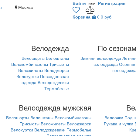
Войти
или
Регистрация
Москва
u
Корзина
0
0 руб.
Велодежда
По сезона
Велошорты
Велоштаны
Зимняя велоодежда
Летня
Велокомбинезоны
Трисьюты
велоодежда
Осення
Веложилеты
Велоджерси
велоодежд
Велокуртки
Повседневная
одежда
Велодождевики
Термобелье
Велоодежда мужская
Ве
Велошорты
Велоштаны
Велокомбинезоны
Велоочки
Подш
Трисьюты
Веложилеты
Велоджерси
Рукава и чулки
Велокуртки
Велодождевики
Термобелье
Кр
Повседневная одежда