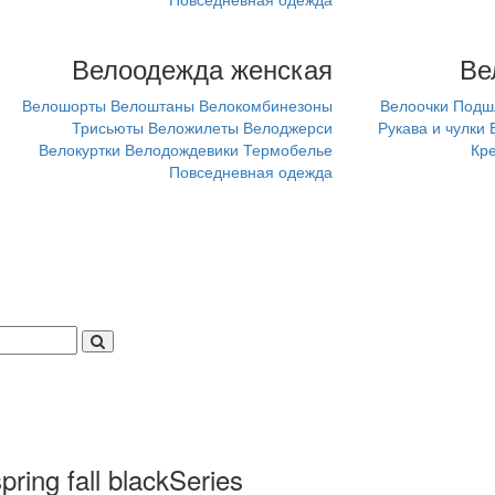
Велоодежда женская
Ве
Велошорты
Велоштаны
Велокомбинезоны
Велоочки
Подш
Трисьюты
Веложилеты
Велоджерси
Рукава и чулки
Велокуртки
Велодождевики
Термобелье
Кр
Повседневная одежда
ing fall blackSeries