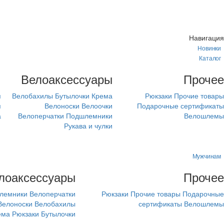
Навигация
Новинки
Каталог
м
Велоаксессуары
Прочее
я
Велобахилы
Бутылочки
Крема
Рюкзаки
Прочие товары
я
Велоноски
Велоочки
Подарочные сертификаты
а
Велоперчатки
Подшлемники
Велошлемы
Рукава и чулки
Мужчинам
лоаксессуары
Прочее
лемники
Велоперчатки
Рюкзаки
Прочие товары
Подарочные
Велоноски
Велобахилы
сертификаты
Велошлемы
ема
Рюкзаки
Бутылочки