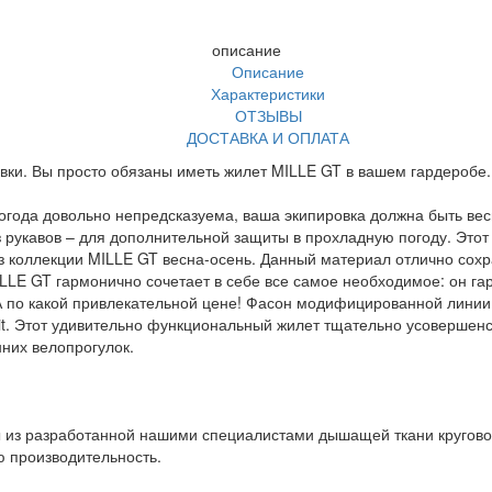
описание
Описание
Характеристики
ОТЗЫВЫ
ДОСТАВКА И ОПЛАТА
и. Вы просто обязаны иметь жилет MILLE GT в вашем гардеробе.
погода довольно непредсказуема, ваша экипировка должна быть вес
 рукавов – для дополнительной защиты в прохладную погоду. Этот
из коллекции MILLE GT весна-осень. Данный материал отлично сохр
ILLE GT гармонично сочетает в себе все самое необходимое: он г
по какой привлекательной цене! Фасон модифицированной линии Mi
it. Этот удивительно функциональный жилет тщательно усовершенст
них велопрогулок.
 из разработанной нашими специалистами дышащей ткани круговой 
ю производительность.