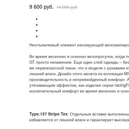
9 600 руб.
14 900 руб.
Неотъемлемый элемент изолирующей велоэкипировк
Во время весенних и осенних велопрогулок, когда 
GT просто незаменим. Еще один слой одежды – без
же первоклассной ткани, что и модели с рукавами 
лишней влаги. Дизайн этого жилета из коллекции M
производительность и непревзойденный комфорт. А 
утягивающим эффектом, как изделия серии racingF
исключительный комфорт во время весенних и осен
Type.157 Stripe Tex
: Отдельные вставки выполнены
избавляется от лишней влаги и гарантирует высоку