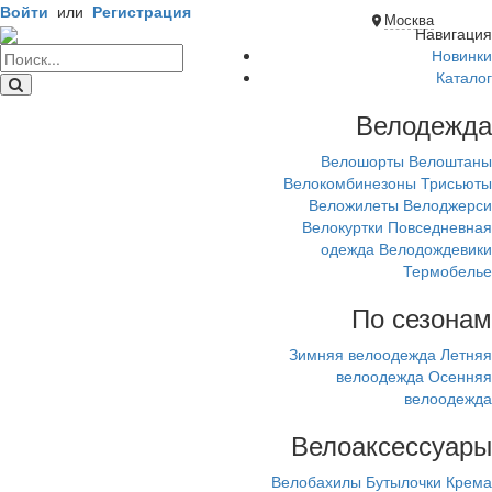
Войти
или
Регистрация
Москва
Навигация
Новинки
Каталог
Велодежда
Велошорты
Велоштаны
Велокомбинезоны
Трисьюты
Веложилеты
Велоджерси
Велокуртки
Повседневная
одежда
Велодождевики
Термобелье
По сезонам
Зимняя велоодежда
Летняя
велоодежда
Осенняя
велоодежда
Велоаксессуары
Велобахилы
Бутылочки
Крема