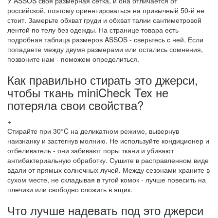
У ASSOS своя размерная сетка, и она отличается от
российской, поэтому ориентироваться на привычный 50-й не
стоит. Замерьте обхват груди и обхват талии сантиметровой
лентой по телу без одежды. На странице товара есть
подробная таблица размеров ASSOS - сверьтесь с ней. Если
попадаете между двумя размерами или остались сомнения,
позвоните нам - поможем определиться.
Как правильно стирать это джерси,
чтобы ткань miniCheck Tex не
потеряла свои свойства?
+
Стирайте при 30°C на деликатном режиме, вывернув
наизнанку и застегнув молнию. Не используйте кондиционер и
отбеливатель - они забивают поры ткани и убивают
антибактериальную обработку. Сушите в расправленном виде
вдали от прямых солнечных лучей. Между сезонами храните в
сухом месте, не складывая в тугой комок - лучше повесить на
плечики или свободно сложить в ящик.
Что лучше надевать под это джерси