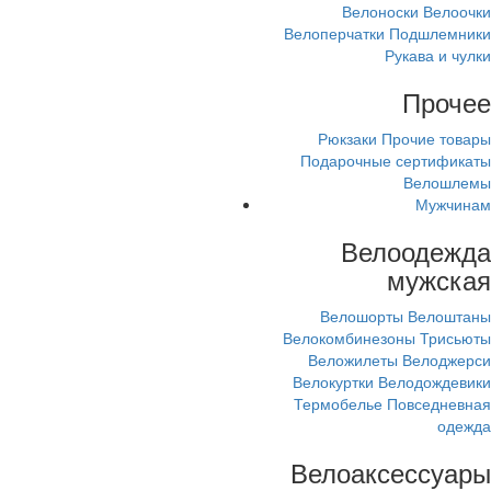
Велоноски
Велоочки
Велоперчатки
Подшлемники
Рукава и чулки
Прочее
Рюкзаки
Прочие товары
Подарочные сертификаты
Велошлемы
Мужчинам
Велоодежда
мужская
Велошорты
Велоштаны
Велокомбинезоны
Трисьюты
Веложилеты
Велоджерси
Велокуртки
Велодождевики
Термобелье
Повседневная
одежда
Велоаксессуары