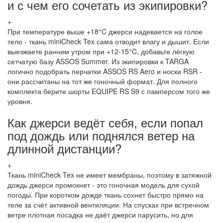
и с чем его сочетать из экипировки?
+
При температуре выше +18°C джерси надевается на голое
тело - ткань miniCheck Tex сама отводит влагу и дышит. Если
выезжаете ранним утром при +12-15°C, добавьте лёгкую
сетчатую базу ASSOS Summer. Из экипировки к TARGA
логично подобрать перчатки ASSOS RS Aero и носки RSR -
они рассчитаны на тот же гоночный формат. Для полного
комплекта берите шорты EQUIPE RS S9 с памперсом того же
уровня.
Как джерси ведёт себя, если попал
под дождь или поднялся ветер на
длинной дистанции?
+
Ткань miniCheck Tex не имеет мембраны, поэтому в затяжной
дождь джерси промокнет - это гоночная модель для сухой
погоды. При коротком дожде ткань сохнет быстро прямо на
теле за счёт активной вентиляции. На спусках при встречном
ветре плотная посадка не даёт джерси парусить, но для