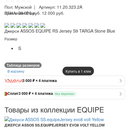
Пол:
Мужской
| Артикул:
11.20.323.2A
ЦЕНА:
В наличии 2 шт.
20 900 руб.
12 000 руб.
Джерси ASSOS EQUIPE RS Jersey S9 TARGA Stone Blue
Размер
S
Таблица размеров
В корзину
Купить в 1 клик
3 000 ₽ × 4 платежа
Сплит
3 000 ₽ × 4 платежа
без переплат
Товары из коллекции EQUIPE
ДЖЕРСИ ASSOS SS.EQUIPEJERSEY EVO8 VOLT YELLOW