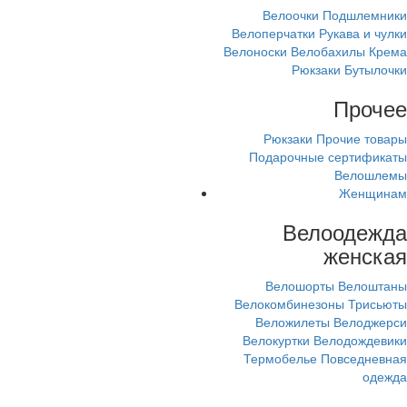
Велоочки
Подшлемники
Велоперчатки
Рукава и чулки
Велоноски
Велобахилы
Крема
Рюкзаки
Бутылочки
Прочее
Рюкзаки
Прочие товары
Подарочные сертификаты
Велошлемы
Женщинам
Велоодежда
женская
Велошорты
Велоштаны
Велокомбинезоны
Трисьюты
Веложилеты
Велоджерси
Велокуртки
Велодождевики
Термобелье
Повседневная
одежда