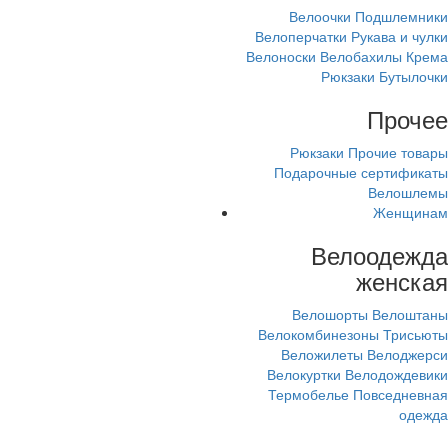
Велоочки
Подшлемники
Велоперчатки
Рукава и чулки
Велоноски
Велобахилы
Крема
Рюкзаки
Бутылочки
Прочее
Рюкзаки
Прочие товары
Подарочные сертификаты
Велошлемы
Женщинам
Велоодежда
женская
Велошорты
Велоштаны
Велокомбинезоны
Трисьюты
Веложилеты
Велоджерси
Велокуртки
Велодождевики
Термобелье
Повседневная
одежда