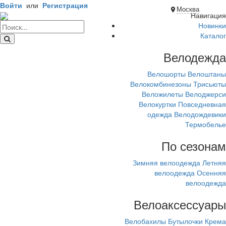
Войти
или
Регистрация
Москва
Навигация
Новинки
Каталог
Велодежда
Велошорты
Велоштаны
Велокомбинезоны
Трисьюты
Веложилеты
Велоджерси
Велокуртки
Повседневная
одежда
Велодождевики
Термобелье
По сезонам
Зимняя велоодежда
Летняя
велоодежда
Осенняя
велоодежда
Велоаксессуары
Велобахилы
Бутылочки
Крема