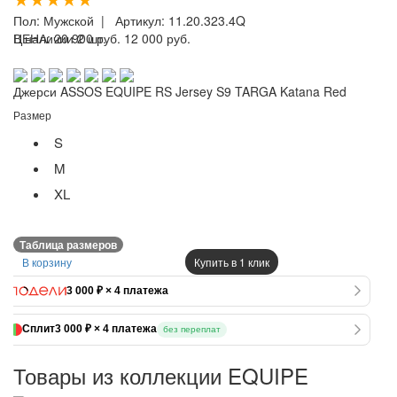
Пол:
Мужской
| Артикул:
11.20.323.4Q
ЦЕНА:
В наличии 2 шт.
20 900 руб.
12 000 руб.
Джерси ASSOS EQUIPE RS Jersey S9 TARGA Katana Red
Размер
S
M
XL
Таблица размеров
В корзину
Купить в 1 клик
3 000 ₽ × 4 платежа
Сплит
3 000 ₽ × 4 платежа
без переплат
Товары из коллекции EQUIPE