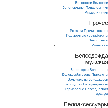
Велоноски
Велоочки
Велоперчатки
Подшлемники
Рукава и чулки
Прочее
Рюкзаки
Прочие товары
Подарочные сертификаты
Велошлемы
Мужчинам
Велоодежда
мужская
Велошорты
Велоштаны
Велокомбинезоны
Трисьюты
Веложилеты
Велоджерси
Велокуртки
Велодождевики
Термобелье
Повседневная
одежда
Велоаксессуары