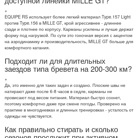
доступной линейки MILLE GT?
+
EQUIPE RS использует более легкий материал Type.157 Light
против Type.156 в MILLE GT, крой агрессивнее - длиннее
сзади и плотнее по корпусу. Карманы усилены и лучше держат
форму под нагрузкой. По сути это гоночная версия с акцентом
на аэродинамику и производительность, MILLE GT больше для
комфортного катания.
Подходит ли для длительных
заездов типа бревета на 200-300 км?
+
Да, это именно для таких задач и создано. Плоские швы не
натирают даже после 6-8 часов в седле, карманы не
провисают под весом питания. Материал быстро сохнет,
поэтому комфортно даже при смене погоды. Проверено на
практике в многодневках и длинных тренировках - усталость от
одежды не чувствуется.
Как правильно стирать и сколько
сезонов прослужит при активном