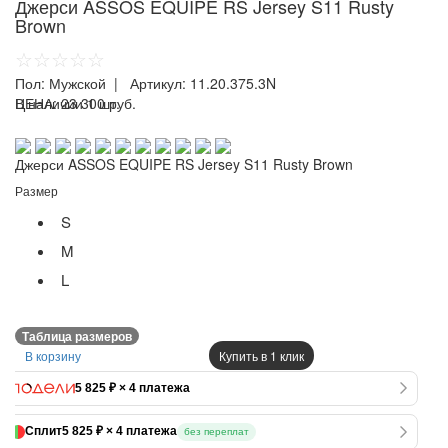
Джерси ASSOS EQUIPE RS Jersey S11 Rusty
Brown
☆☆☆☆☆
Пол:
Мужской
| Артикул:
11.20.375.3N
ЦЕНА:
В наличии 1 шт.
23 300 руб.
Джерси ASSOS EQUIPE RS Jersey S11 Rusty Brown
Размер
S
M
L
Таблица размеров
В корзину
Купить в 1 клик
5 825 ₽ × 4 платежа
Сплит
5 825 ₽ × 4 платежа
без переплат