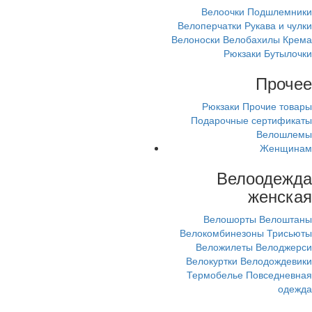
Велоочки
Подшлемники
Велоперчатки
Рукава и чулки
Велоноски
Велобахилы
Крема
Рюкзаки
Бутылочки
Прочее
Рюкзаки
Прочие товары
Подарочные сертификаты
Велошлемы
Женщинам
Велоодежда
женская
Велошорты
Велоштаны
Велокомбинезоны
Трисьюты
Веложилеты
Велоджерси
Велокуртки
Велодождевики
Термобелье
Повседневная
одежда