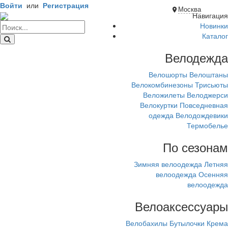
Войти
или
Регистрация
Москва
Навигация
Новинки
Каталог
Велодежда
Велошорты
Велоштаны
Велокомбинезоны
Трисьюты
Веложилеты
Велоджерси
Велокуртки
Повседневная
одежда
Велодождевики
Термобелье
По сезонам
Зимняя велоодежда
Летняя
велоодежда
Осенняя
велоодежда
Велоаксессуары
Велобахилы
Бутылочки
Крема