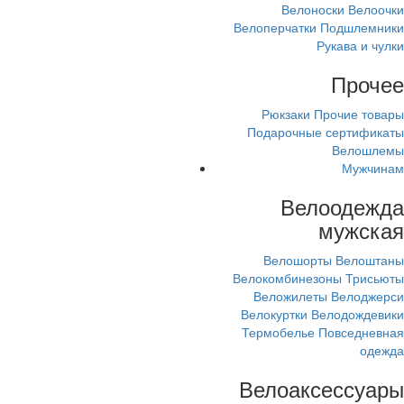
Велоноски
Велоочки
Велоперчатки
Подшлемники
Рукава и чулки
Прочее
Рюкзаки
Прочие товары
Подарочные сертификаты
Велошлемы
Мужчинам
Велоодежда
мужская
Велошорты
Велоштаны
Велокомбинезоны
Трисьюты
Веложилеты
Велоджерси
Велокуртки
Велодождевики
Термобелье
Повседневная
одежда
Велоаксессуары