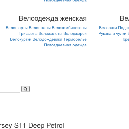
Велоодежда женская
Ве
Велошорты
Велоштаны
Велокомбинезоны
Велоочки
Подш
Трисьюты
Веложилеты
Велоджерси
Рукава и чулки
Велокуртки
Велодождевики
Термобелье
Кр
Повседневная одежда
ey S11 Deep Petrol