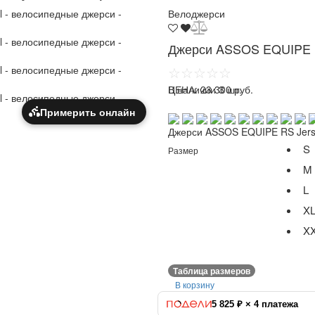
Велоджерси
Джерси ASSOS EQUIPE RS
☆☆☆☆☆
ЦЕНА:
В наличии 3 шт.
23 300 руб.
Примерить онлайн
Джерси ASSOS EQUIPE RS Jerse
S
Размер
M
L
X
X
Таблица размеров
В корзину
5 825 ₽ × 4 платежа