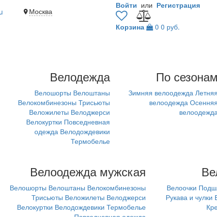
Войти
или
Регистрация
Москва
u
Корзина
0
0 руб.
Велодежда
По сезона
Велошорты
Велоштаны
Зимняя велоодежда
Летня
Велокомбинезоны
Трисьюты
велоодежда
Осення
Веложилеты
Велоджерси
велоодежд
Велокуртки
Повседневная
одежда
Велодождевики
Термобелье
Велоодежда мужская
Ве
Велошорты
Велоштаны
Велокомбинезоны
Велоочки
Подш
Трисьюты
Веложилеты
Велоджерси
Рукава и чулки
Велокуртки
Велодождевики
Термобелье
Кр
Повседневная одежда