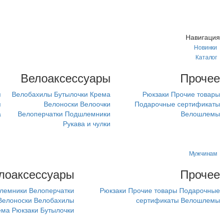
Навигация
Новинки
Каталог
м
Велоаксессуары
Прочее
я
Велобахилы
Бутылочки
Крема
Рюкзаки
Прочие товары
я
Велоноски
Велоочки
Подарочные сертификаты
а
Велоперчатки
Подшлемники
Велошлемы
Рукава и чулки
Мужчинам
лоаксессуары
Прочее
лемники
Велоперчатки
Рюкзаки
Прочие товары
Подарочные
Велоноски
Велобахилы
сертификаты
Велошлемы
ема
Рюкзаки
Бутылочки