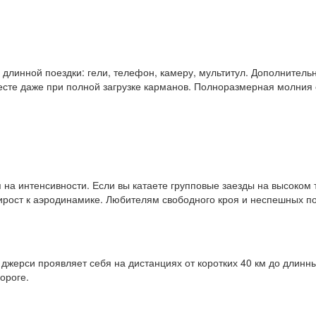
длинной поездки: гели, телефон, камеру, мультитул. Дополнитель
есте даже при полной загрузке карманов. Полноразмерная молния
ся на интенсивности. Если вы катаете групповые заезды на высоком
ирост к аэродинамике. Любителям свободного кроя и неспешных по
джерси проявляет себя на дистанциях от коротких 40 км до длинных
ороге.