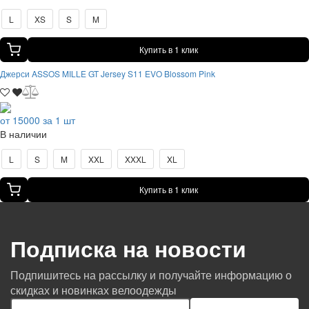
L
XS
S
M
Купить в 1 клик
Джерси ASSOS MILLE GT Jersey S11 EVO Blossom Pink
от 15000 за 1 шт
В наличии
L
S
M
XXL
XXXL
XL
Купить в 1 клик
Подписка на новости
Подпишитесь на рассылку и получайте информацию о
скидках и новинках велоодежды