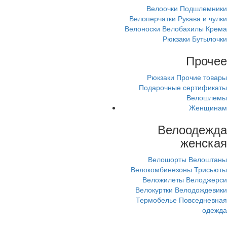
Велоочки
Подшлемники
Велоперчатки
Рукава и чулки
Велоноски
Велобахилы
Крема
Рюкзаки
Бутылочки
Прочее
Рюкзаки
Прочие товары
Подарочные сертификаты
Велошлемы
Женщинам
Велоодежда
женская
Велошорты
Велоштаны
Велокомбинезоны
Трисьюты
Веложилеты
Велоджерси
Велокуртки
Велодождевики
Термобелье
Повседневная
одежда