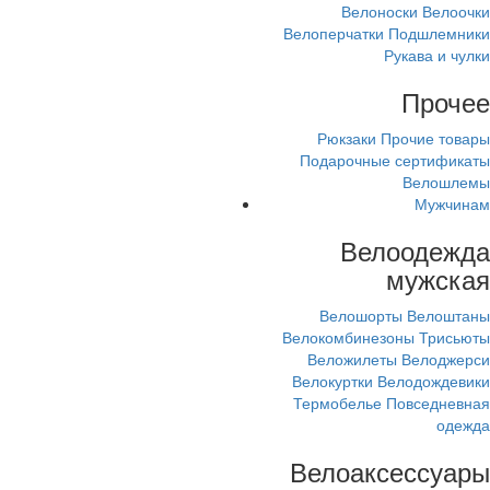
Велоноски
Велоочки
Велоперчатки
Подшлемники
Рукава и чулки
Прочее
Рюкзаки
Прочие товары
Подарочные сертификаты
Велошлемы
Мужчинам
Велоодежда
мужская
Велошорты
Велоштаны
Велокомбинезоны
Трисьюты
Веложилеты
Велоджерси
Велокуртки
Велодождевики
Термобелье
Повседневная
одежда
Велоаксессуары