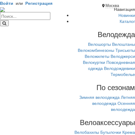
Войти
или
Регистрация
Москва
Навигация
Новинки
Каталог
Велодежда
Велошорты
Велоштаны
Велокомбинезоны
Трисьюты
Веложилеты
Велоджерси
Велокуртки
Повседневная
одежда
Велодождевики
Термобелье
По сезонам
Зимняя велоодежда
Летняя
велоодежда
Осенняя
велоодежда
Велоаксессуары
Велобахилы
Бутылочки
Крема