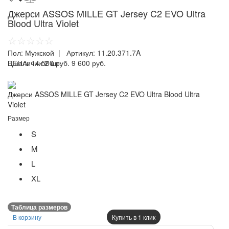
Джерси ASSOS MILLE GT Jersey C2 EVO Ultra
Blood Ultra Violet
☆☆☆☆☆
Пол:
Мужской
| Артикул:
11.20.371.7A
ЦЕНА:
В наличии 2 шт.
14 500 руб.
9 600 руб.
Джерси ASSOS MILLE GT Jersey C2 EVO Ultra Blood Ultra
Violet
Размер
S
M
L
XL
Таблица размеров
В корзину
Купить в 1 клик