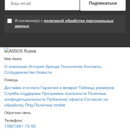
Подписаться
Я согласен(а) с
политикой обработки персональных
данных
Мир Assos
О компании
История бренда
Технологии
Контакты
Сотрудничество
Новости
Помощь
Доставка и оплата
Гарантия и возврат
Таблица размеров
Служба поддержки
Программа лояльности
Политика
конфиденциальности
Публичная оферта
Согласие на
обработку ПНд
Политика cookie
Обратная связь
Телефон:
7(967)061-73-55