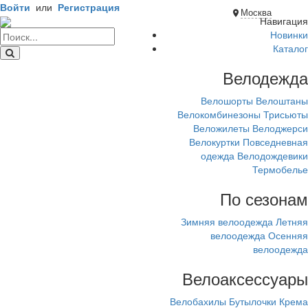
Войти
или
Регистрация
Москва
Навигация
Новинки
Каталог
Велодежда
Велошорты
Велоштаны
Велокомбинезоны
Трисьюты
Веложилеты
Велоджерси
Велокуртки
Повседневная
одежда
Велодождевики
Термобелье
По сезонам
Зимняя велоодежда
Летняя
велоодежда
Осенняя
велоодежда
Велоаксессуары
Велобахилы
Бутылочки
Крема