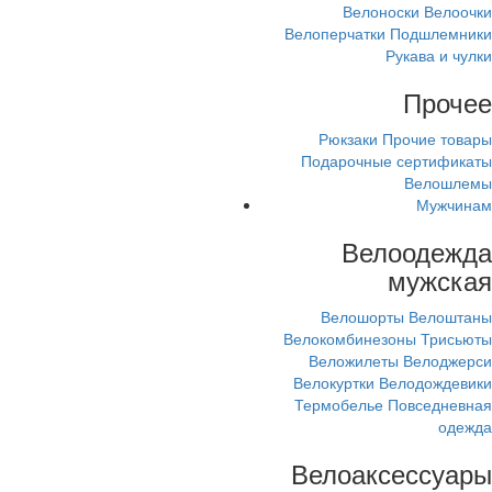
Велоноски
Велоочки
Велоперчатки
Подшлемники
Рукава и чулки
Прочее
Рюкзаки
Прочие товары
Подарочные сертификаты
Велошлемы
Мужчинам
Велоодежда
мужская
Велошорты
Велоштаны
Велокомбинезоны
Трисьюты
Веложилеты
Велоджерси
Велокуртки
Велодождевики
Термобелье
Повседневная
одежда
Велоаксессуары