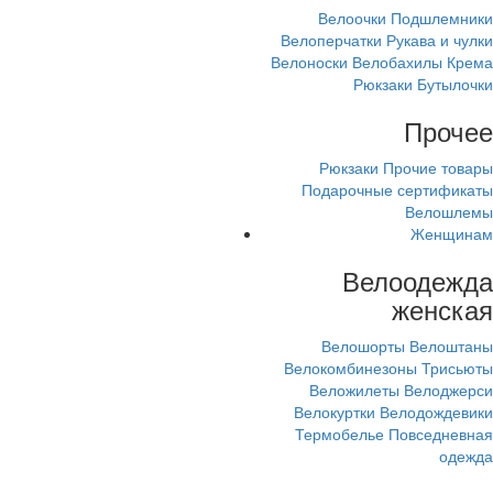
Велоочки
Подшлемники
Велоперчатки
Рукава и чулки
Велоноски
Велобахилы
Крема
Рюкзаки
Бутылочки
Прочее
Рюкзаки
Прочие товары
Подарочные сертификаты
Велошлемы
Женщинам
Велоодежда
женская
Велошорты
Велоштаны
Велокомбинезоны
Трисьюты
Веложилеты
Велоджерси
Велокуртки
Велодождевики
Термобелье
Повседневная
одежда