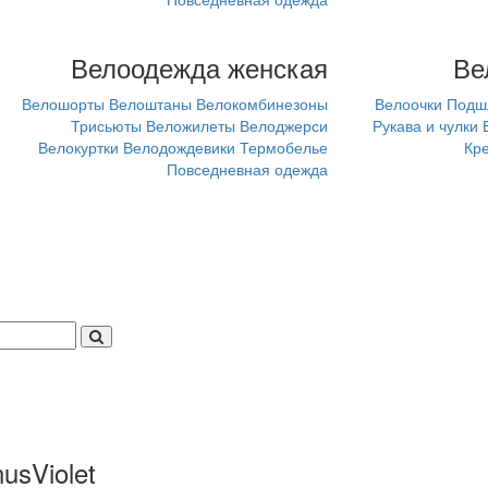
Велоодежда женская
Ве
Велошорты
Велоштаны
Велокомбинезоны
Велоочки
Подш
Трисьюты
Веложилеты
Велоджерси
Рукава и чулки
Велокуртки
Велодождевики
Термобелье
Кр
Повседневная одежда
usViolet