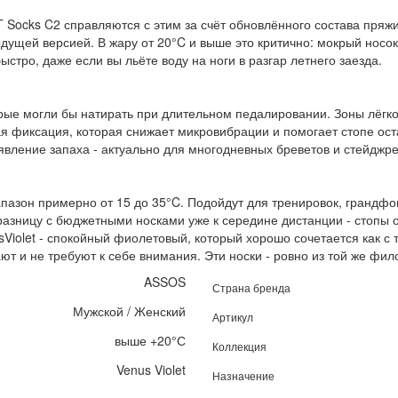
T Socks C2 справляются с этим за счёт обновлённого состава пряжи
щей версией. В жару от 20°C и выше это критично: мокрый носок 
ыстро, даже если вы льёте воду на ноги в разгар летнего заезда.
орые могли бы натирать при длительном педалировании. Зоны лёгк
кая фиксация, которая снижает микровибрации и помогает стопе ост
вление запаха - актуально для многодневных бреветов и стейджре
пазон примерно от 15 до 35°C. Подойдут для тренировок, грандфо
 разницу с бюджетными носками уже к середине дистанции - стопы 
sViolet - спокойный фиолетовый, который хорошо сочетается как с
т и не требуют к себе внимания. Эти носки - ровно из той же фи
ASSOS
Страна бренда
Мужской / Женский
Артикул
выше +20°С
Коллекция
Venus Violet
Назначение