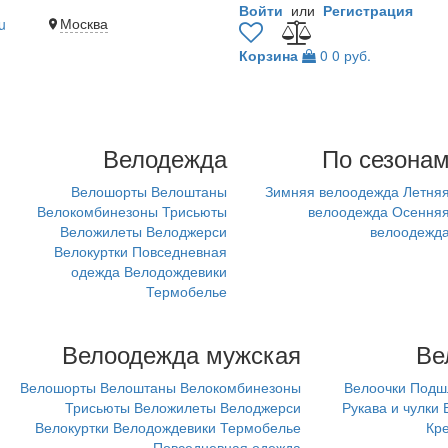
Войти
или
Регистрация
Москва
u
Корзина
0
0 руб.
Велодежда
По сезона
Велошорты
Велоштаны
Зимняя велоодежда
Летня
Велокомбинезоны
Трисьюты
велоодежда
Осення
Веложилеты
Велоджерси
велоодежд
Велокуртки
Повседневная
одежда
Велодождевики
Термобелье
Велоодежда мужская
Ве
Велошорты
Велоштаны
Велокомбинезоны
Велоочки
Подш
Трисьюты
Веложилеты
Велоджерси
Рукава и чулки
Велокуртки
Велодождевики
Термобелье
Кр
Повседневная одежда