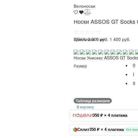
Велоноски
Носки ASSOS GT Socks C
☆☆☆☆☆
ЦЕНА:
В наличии 1 шт.
2 300 руб.
1 400 руб.
Носки Унисекс ASSOS GT Socks
0
Размер
I
II
Таблица размеров
В корзину
350 ₽ × 4 платежа
Сплит
350 ₽ × 4 платежа
без пер