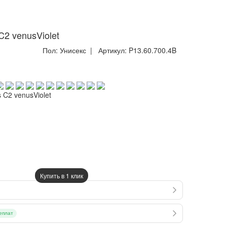
2 venusViolet
Пол:
Унисекс
| Артикул:
P13.60.700.4B
 C2 venusViolet
Купить в 1 клик
еплат