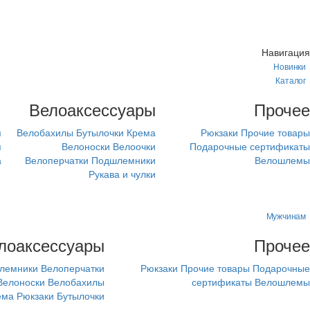
Навигация
Новинки
Каталог
м
Велоаксессуары
Прочее
я
Велобахилы
Бутылочки
Крема
Рюкзаки
Прочие товары
я
Велоноски
Велоочки
Подарочные сертификаты
а
Велоперчатки
Подшлемники
Велошлемы
Рукава и чулки
Мужчинам
лоаксессуары
Прочее
лемники
Велоперчатки
Рюкзаки
Прочие товары
Подарочные
Велоноски
Велобахилы
сертификаты
Велошлемы
ема
Рюкзаки
Бутылочки