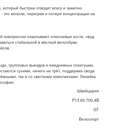
, который быстрее отводит влагу и заметно
- это мозоли, перегрев и потеря концентрации на
ой компрессии охватывают плюсневые кости, свод
аваться стабильной в жёсткой велообуви.
йсов.
ндо, групповых выездов и ежедневных покатушек.
остаются сухими, ничего не трёт, поддержка свода
 тёмными, так и со светлыми комплектами. Линейка
лософии.
Швейцария
P13.60.700.4B
GT
Велоспорт