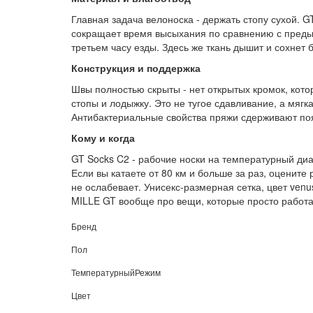
Главная задача велоноска - держать стопу сухой. G
сокращает время высыхания по сравнению с предыду
третьем часу езды. Здесь же ткань дышит и сохнет б
Конструкция и поддержка
Швы полностью скрыты - нет открытых кромок, кот
стопы и лодыжку. Это не тугое сдавливание, а мяг
Антибактериальные свойства пряжи сдерживают поя
Кому и когда
GT Socks C2 - рабочие носки на температурный диа
Если вы катаете от 80 км и больше за раз, оцените
не ослабевает. Унисекс-размерная сетка, цвет venu
MILLE GT вообще про вещи, которые просто работаю
Бренд
Пол
ТемпературныйРежим
Цвет