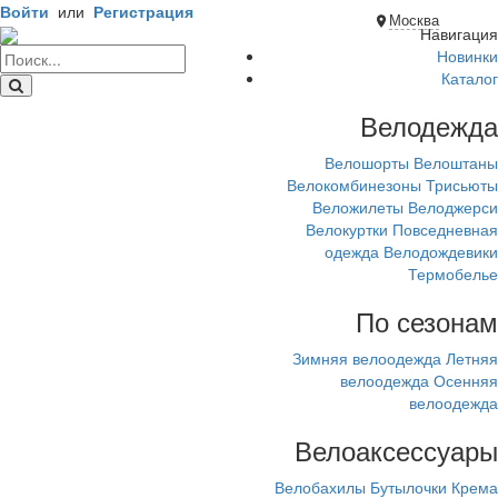
Войти
или
Регистрация
Москва
Навигация
Новинки
Каталог
Велодежда
Велошорты
Велоштаны
Велокомбинезоны
Трисьюты
Веложилеты
Велоджерси
Велокуртки
Повседневная
одежда
Велодождевики
Термобелье
По сезонам
Зимняя велоодежда
Летняя
велоодежда
Осенняя
велоодежда
Велоаксессуары
Велобахилы
Бутылочки
Крема