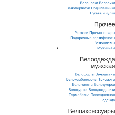
Велоноски
Велоочки
Велоперчатки
Подшлемники
Рукава и чулки
Прочее
Рюкзаки
Прочие товары
Подарочные сертификаты
Велошлемы
Мужчинам
Велоодежда
мужская
Велошорты
Велоштаны
Велокомбинезоны
Трисьюты
Веложилеты
Велоджерси
Велокуртки
Велодождевики
Термобелье
Повседневная
одежда
Велоаксессуары