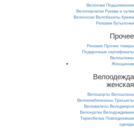
Велоочки
Подшлемники
Велоперчатки
Рукава и чулки
Велоноски
Велобахилы
Крема
Рюкзаки
Бутылочки
Прочее
Рюкзаки
Прочие товары
Подарочные сертификаты
Велошлемы
Женщинам
Велоодежда
женская
Велошорты
Велоштаны
Велокомбинезоны
Трисьюты
Веложилеты
Велоджерси
Велокуртки
Велодождевики
Термобелье
Повседневная
одежда