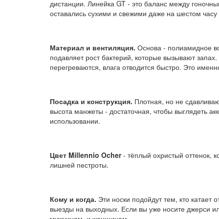
дистанции. Линейка GT - это баланс между гоночны
оставались сухими и свежими даже на шестом часу 
Материал и вентиляция.
Основа - полиамидное во
подавляет рост бактерий, которые вызывают запах.
перегреваются, влага отводится быстро. Это именно
Посадка и конструкция.
Плотная, но не сдавливаю
высота манжеты - достаточная, чтобы выглядеть а
использовании.
Цвет Millennio Ocher
- тёплый охристый оттенок, 
лишней пестроты.
Кому и когда.
Эти носки подойдут тем, кто катает 
выезды на выходных. Если вы уже носите джерси ил
мужчинам, и женщинам.