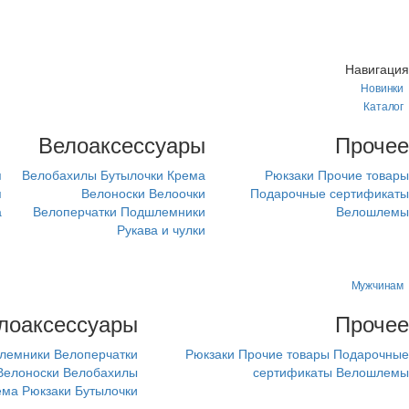
Навигация
Новинки
Каталог
м
Велоаксессуары
Прочее
я
Велобахилы
Бутылочки
Крема
Рюкзаки
Прочие товары
я
Велоноски
Велоочки
Подарочные сертификаты
а
Велоперчатки
Подшлемники
Велошлемы
Рукава и чулки
Мужчинам
лоаксессуары
Прочее
лемники
Велоперчатки
Рюкзаки
Прочие товары
Подарочные
Велоноски
Велобахилы
сертификаты
Велошлемы
ема
Рюкзаки
Бутылочки