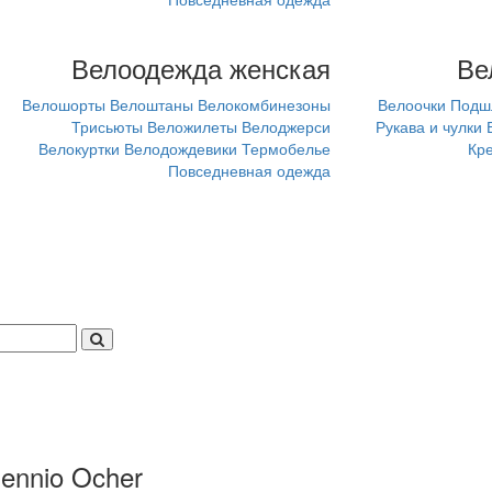
Велоодежда женская
Ве
Велошорты
Велоштаны
Велокомбинезоны
Велоочки
Подш
Трисьюты
Веложилеты
Велоджерси
Рукава и чулки
Велокуртки
Велодождевики
Термобелье
Кр
Повседневная одежда
ennio Ocher