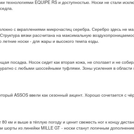
ми технологиями EQUIPE RS и доступностью. Носки не стали исключ
седла.
локно с вкраплениями микрочастиц серебра. Серебро здесь не ма
 Структура вязки рассчитана на максимальную воздухопроницаемос
 летние носки - для жары и высокого темпа езды.
щая посадка. Носок сидит как вторая кожа, не сползает и не собир
ккуратно с любыми шоссейными туфлями. Зоны усиления в области 
который ASSOS ввели как сезонный акцент. Хорошо сочетается с чё
от 80 км и выше в тёплую погоду и ценит свежесть ног к концу дис
и шорты из линейки MILLE GT - носки станут логичным дополнение