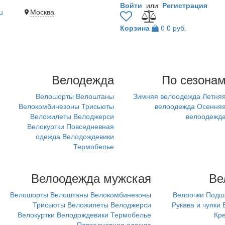
Войти
или
Регистрация
Москва
u
Корзина
0
0 руб.
Велодежда
По сезона
Велошорты
Велоштаны
Зимняя велоодежда
Летня
Велокомбинезоны
Трисьюты
велоодежда
Осення
Веложилеты
Велоджерси
велоодежд
Велокуртки
Повседневная
одежда
Велодождевики
Термобелье
Велоодежда мужская
Ве
Велошорты
Велоштаны
Велокомбинезоны
Велоочки
Подш
Трисьюты
Веложилеты
Велоджерси
Рукава и чулки
Велокуртки
Велодождевики
Термобелье
Кр
Повседневная одежда