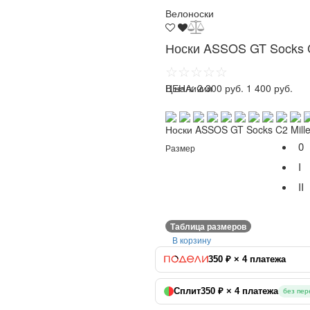
Велоноски
Носки ASSOS GT Socks C
☆☆☆☆☆
ЦЕНА:
В наличии
2 300 руб.
1 400 руб.
Носки ASSOS GT Socks C2 Mille
0
Размер
I
II
Таблица размеров
В корзину
350 ₽ × 4 платежа
Сплит
350 ₽ × 4 платежа
без пер