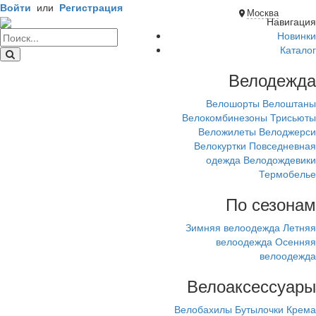
Войти
или
Регистрация
Москва
Навигация
Новинки
Каталог
Велодежда
Велошорты
Велоштаны
Велокомбинезоны
Трисьюты
Веложилеты
Велоджерси
Велокуртки
Повседневная
одежда
Велодождевики
Термобелье
По сезонам
Зимняя велоодежда
Летняя
велоодежда
Осенняя
велоодежда
Велоаксессуары
Велобахилы
Бутылочки
Крема