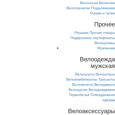
Велоноски
Велоочки
Велоперчатки
Подшлемники
Рукава и чулки
Прочее
Рюкзаки
Прочие товары
Подарочные сертификаты
Велошлемы
Мужчинам
Велоодежда
мужская
Велошорты
Велоштаны
Велокомбинезоны
Трисьюты
Веложилеты
Велоджерси
Велокуртки
Велодождевики
Термобелье
Повседневная
одежда
Велоаксессуары