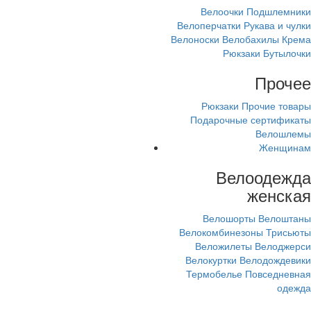
Велоочки
Подшлемники
Велоперчатки
Рукава и чулки
Велоноски
Велобахилы
Крема
Рюкзаки
Бутылочки
Прочее
Рюкзаки
Прочие товары
Подарочные сертификаты
Велошлемы
Женщинам
Велоодежда
женская
Велошорты
Велоштаны
Велокомбинезоны
Трисьюты
Веложилеты
Велоджерси
Велокуртки
Велодождевики
Термобелье
Повседневная
одежда