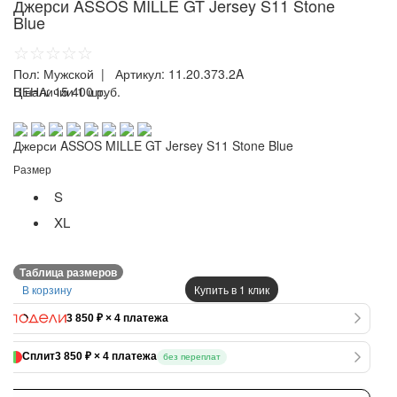
Джерси ASSOS MILLE GT Jersey S11 Stone
Blue
☆☆☆☆☆
Пол:
Мужской
| Артикул:
11.20.373.2A
ЦЕНА:
В наличии 1 шт.
15 400 руб.
Джерси ASSOS MILLE GT Jersey S11 Stone Blue
Размер
S
XL
Таблица размеров
В корзину
Купить в 1 клик
3 850 ₽ × 4 платежа
Сплит
3 850 ₽ × 4 платежа
без переплат