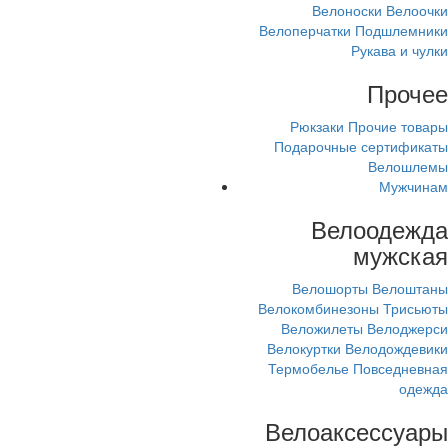
Велоноски
Велоочки
Велоперчатки
Подшлемники
Рукава и чулки
Прочее
Рюкзаки
Прочие товары
Подарочные сертификаты
Велошлемы
Мужчинам
Велоодежда
мужская
Велошорты
Велоштаны
Велокомбинезоны
Трисьюты
Веложилеты
Велоджерси
Велокуртки
Велодождевики
Термобелье
Повседневная
одежда
Велоаксессуары