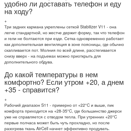
удобно ли доставать телефон и еду
на ходу?
+
Три задних кармана укреплены сеткой Stabilizer V11 - она
легче стандартной, но жестче держит форму, так что телефон
и гели не болтаются при езде. Сетка одновременно работает
как дополнительная вентиляция в зоне поясницы, где обычно
скапливается пот. Молния по всей длине, расстегивается
снизу вверх - на подъемах можно приоткрыть для
дополнительного обдува.
До какой температуры в нем
комфортно? Если утром +20, а днем
+35 - справится?
+
Рабочий диапазон S11 - примерно от +22°C и выше, пик
комфорта приходится на +28-35°C, где большинство джерси
уже не справляется с отводом тепла. При утренних +20°C
первые полчаса может быть чуть прохладно, но после
разогрева ткань AirCell начнет эффективно продувать.