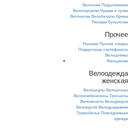
Велоочки
Подшлемники
Велоперчатки
Рукава и чулки
Велоноски
Велобахилы
Крема
Рюкзаки
Бутылочки
Прочее
Рюкзаки
Прочие товары
Подарочные сертификаты
Велошлемы
Женщинам
Велоодежда
женская
Велошорты
Велоштаны
Велокомбинезоны
Трисьюты
Веложилеты
Велоджерси
Велокуртки
Велодождевики
Термобелье
Повседневная
одежда