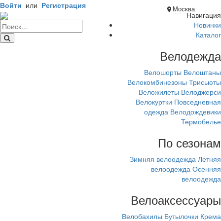
Войти
или
Регистрация
Москва
Навигация
Новинки
Каталог
Велодежда
Велошорты
Велоштаны
Велокомбинезоны
Трисьюты
Веложилеты
Велоджерси
Велокуртки
Повседневная
одежда
Велодождевики
Термобелье
По сезонам
Зимняя велоодежда
Летняя
велоодежда
Осенняя
велоодежда
Велоаксессуары
Велобахилы
Бутылочки
Крема