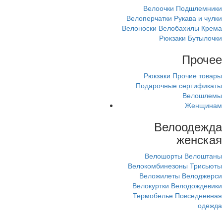
Велоочки
Подшлемники
Велоперчатки
Рукава и чулки
Велоноски
Велобахилы
Крема
Рюкзаки
Бутылочки
Прочее
Рюкзаки
Прочие товары
Подарочные сертификаты
Велошлемы
Женщинам
Велоодежда
женская
Велошорты
Велоштаны
Велокомбинезоны
Трисьюты
Веложилеты
Велоджерси
Велокуртки
Велодождевики
Термобелье
Повседневная
одежда