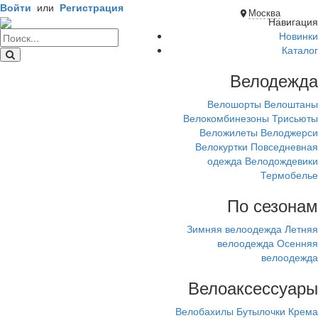
Войти
или
Регистрация
Москва
Навигация
Новинки
Каталог
Велодежда
Велошорты
Велоштаны
Велокомбинезоны
Трисьюты
Веложилеты
Велоджерси
Велокуртки
Повседневная
одежда
Велодождевики
Термобелье
По сезонам
Зимняя велоодежда
Летняя
велоодежда
Осенняя
велоодежда
Велоаксессуары
Велобахилы
Бутылочки
Крема