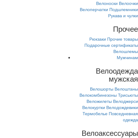
Велоноски
Велоочки
Велоперчатки
Подшлемники
Рукава и чулки
Прочее
Рюкзаки
Прочие товары
Подарочные сертификаты
Велошлемы
Мужчинам
Велоодежда
мужская
Велошорты
Велоштаны
Велокомбинезоны
Трисьюты
Веложилеты
Велоджерси
Велокуртки
Велодождевики
Термобелье
Повседневная
одежда
Велоаксессуары