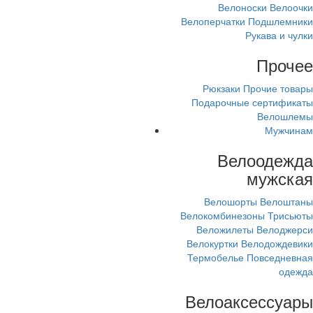
Велоноски
Велоочки
Велоперчатки
Подшлемники
Рукава и чулки
Прочее
Рюкзаки
Прочие товары
Подарочные сертификаты
Велошлемы
Мужчинам
Велоодежда
мужская
Велошорты
Велоштаны
Велокомбинезоны
Трисьюты
Веложилеты
Велоджерси
Велокуртки
Велодождевики
Термобелье
Повседневная
одежда
Велоаксессуары