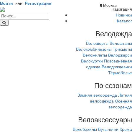
Войти
или
Регистрация
Москва
Навигация
Новинки
Каталог
Велодежда
Велошорты
Велоштаны
Велокомбинезоны
Трисьюты
Веложилеты
Велоджерси
Велокуртки
Повседневная
одежда
Велодождевики
Термобелье
По сезонам
Зимняя велоодежда
Летняя
велоодежда
Осенняя
велоодежда
Велоаксессуары
Велобахилы
Бутылочки
Крема