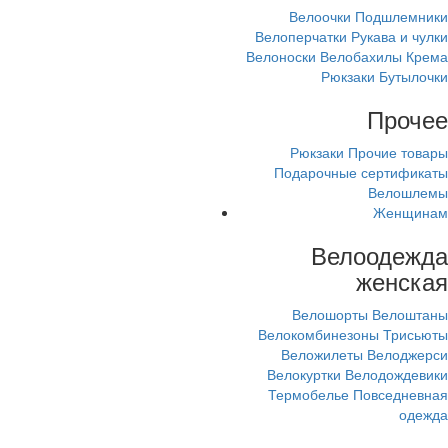
Велоочки
Подшлемники
Велоперчатки
Рукава и чулки
Велоноски
Велобахилы
Крема
Рюкзаки
Бутылочки
Прочее
Рюкзаки
Прочие товары
Подарочные сертификаты
Велошлемы
Женщинам
Велоодежда
женская
Велошорты
Велоштаны
Велокомбинезоны
Трисьюты
Веложилеты
Велоджерси
Велокуртки
Велодождевики
Термобелье
Повседневная
одежда