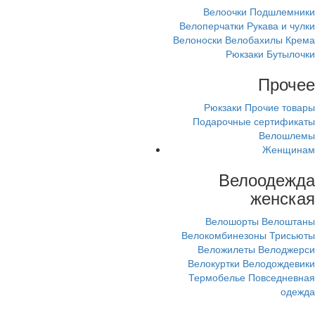
Велоочки
Подшлемники
Велоперчатки
Рукава и чулки
Велоноски
Велобахилы
Крема
Рюкзаки
Бутылочки
Прочее
Рюкзаки
Прочие товары
Подарочные сертификаты
Велошлемы
Женщинам
Велоодежда
женская
Велошорты
Велоштаны
Велокомбинезоны
Трисьюты
Веложилеты
Велоджерси
Велокуртки
Велодождевики
Термобелье
Повседневная
одежда