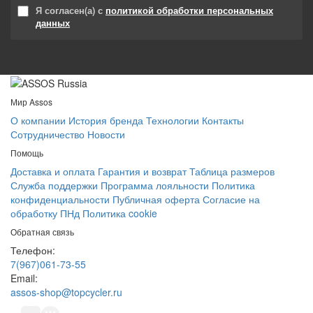
Я согласен(а) с
политикой обработки персональных
данных
Мир Assos
О компании
История бренда
Технологии
Контакты
Сотрудничество
Новости
Помощь
Доставка и оплата
Гарантия и возврат
Таблица размеров
Служба поддержки
Программа лояльности
Политика
конфиденциальности
Публичная оферта
Согласие на
обработку ПНд
Политика cookie
Обратная связь
Телефон:
7(967)061-73-55
Email:
assos-shop@topcycler.ru