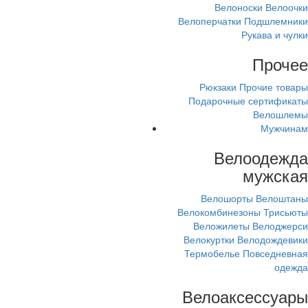
Велоноски
Велоочки
Велоперчатки
Подшлемники
Рукава и чулки
Прочее
Рюкзаки
Прочие товары
Подарочные сертификаты
Велошлемы
Мужчинам
Велоодежда
мужская
Велошорты
Велоштаны
Велокомбинезоны
Трисьюты
Веложилеты
Велоджерси
Велокуртки
Велодождевики
Термобелье
Повседневная
одежда
Велоаксессуары