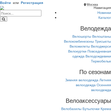
Войти
или
Регистрация
Москва
Навигация
Новинки
Каталог
Велодежда
Велошорты
Велоштаны
Велокомбинезоны
Трисьюты
Веложилеты
Велоджерси
Велокуртки
Повседневная
одежда
Велодождевики
Термобелье
По сезонам
Зимняя велоодежда
Летняя
велоодежда
Осенняя
велоодежда
Велоаксессуары
Велобахилы
Бутылочки
Крема