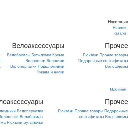
Навигация
Новинки
Каталог
м
Велоаксессуары
Прочее
я
Велобахилы
Бутылочки
Крема
Рюкзаки
Прочие товары
я
Велоноски
Велоочки
Подарочные сертификаты
а
Велоперчатки
Подшлемники
Велошлемы
Рукава и чулки
Мужчинам
лоаксессуары
Прочее
лемники
Велоперчатки
Рюкзаки
Прочие товары
Подарочные
Велоноски
Велобахилы
сертификаты
Велошлемы
ема
Рюкзаки
Бутылочки