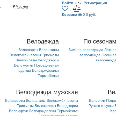
Войти
или
Регистрация
Москва
u
Корзина
0
0 руб.
Велодежда
По сезона
Велошорты
Велоштаны
Зимняя велоодежда
Летня
Велокомбинезоны
Трисьюты
велоодежда
Осення
Веложилеты
Велоджерси
велоодежд
Велокуртки
Повседневная
одежда
Велодождевики
Термобелье
Велоодежда мужская
Ве
Велошорты
Велоштаны
Велокомбинезоны
Велоочки
Подш
Трисьюты
Веложилеты
Велоджерси
Рукава и чулки
Велокуртки
Велодождевики
Термобелье
Кр
Повседневная одежда