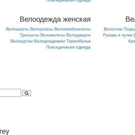
Велоодежда женская
Ве
Велошорты
Велоштаны
Велокомбинезоны
Велоочки
Подш
Трисьюты
Веложилеты
Велоджерси
Рукава и чулки
Велокуртки
Велодождевики
Термобелье
Кр
Повседневная одежда
rey