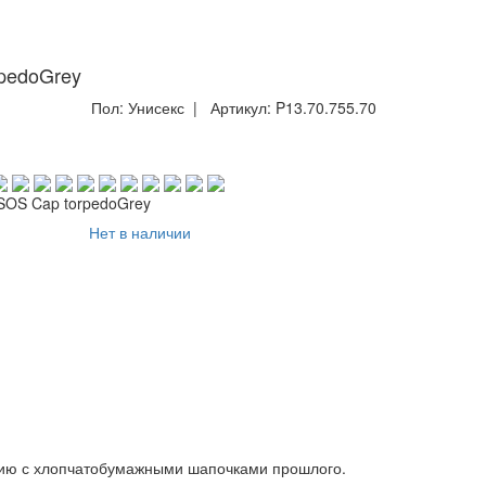
pedoGrey
Пол:
Унисекс
| Артикул:
P13.70.755.70
SOS Cap torpedoGrey
Нет в наличии
ению с хлопчатобумажными шапочками прошлого.